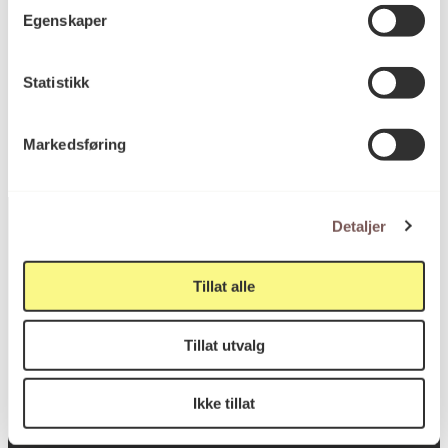
Egenskaper
KORO.004546
Reference
Statistikk
Markedsføring
Detaljer
Postadresse
Tillat alle
Tillat utvalg
Postboks 6994
St. Olavs plass
Ikke tillat
0130 Oslo