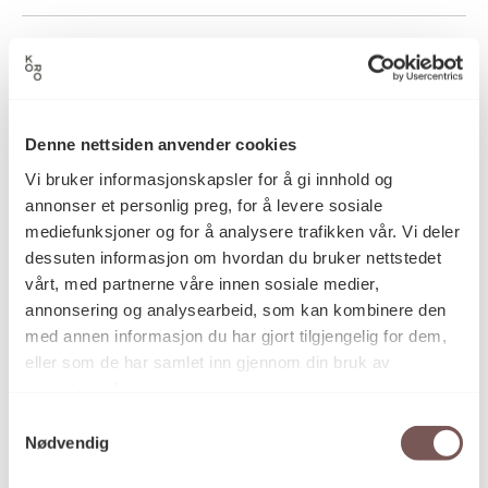
2001
Datering
Denne nettsiden anvender cookies
Håvard Vikhagen
Kunstner
Vi bruker informasjonskapsler for å gi innhold og
annonser et personlig preg, for å levere sosiale
mediefunksjoner og for å analysere trafikken vår. Vi deler
Maleri
Kategori
dessuten informasjon om hvordan du bruker nettstedet
vårt, med partnerne våre innen sosiale medier,
annonsering og analysearbeid, som kan kombinere den
Tempera og oljemaling på lerret
Teknikk og
med annen informasjon du har gjort tilgjengelig for dem,
materiale
eller som de har samlet inn gjennom din bruk av
tjenestene deres.
Samtykkevalg
Mål
Nødvendig
Høyde: 98cm
Bredde: 126cm