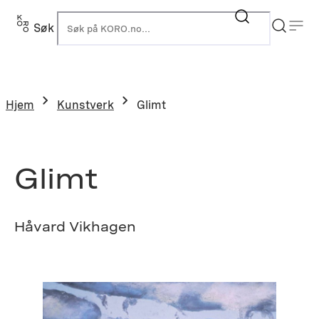
Hopp
til
Søk
K
innhold
Hjem
Kunstverk
Glimt
Glimt
Håvard Vikhagen