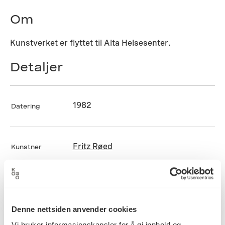
Om
Kunstverket er flyttet til Alta Helsesenter.
Detaljer
1982
Datering
Fritz Røed
Kunstner
Brenning, Glasering, Keramikk
Kategori
Denne nettsiden anvender cookies
Vi bruker informasjonskapsler for å gi innhold og