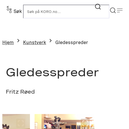
Hopp
til
Søk
K
innhold
Hjem
Kunstverk
Gledesspreder
Gledesspreder
Fritz Røed