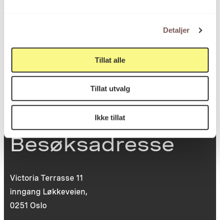
Postboks 6994
Detaljer
St. Olavs plass
0130 Oslo
Tillat alle
post@koro.no
Tillat utvalg
22 99 11 99
Ikke tillat
Besøksadresse
Victoria Terrasse 11
inngang Løkkeveien,
0251 Oslo