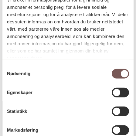
Glasert og brent steingodsleire
Teknikk og
annonser et personlig preg, for å levere sosiale
materiale
mediefunksjoner og for å analysere trafikken vår. Vi deler
dessuten informasjon om hvordan du bruker nettstedet
vårt, med partnerne våre innen sosiale medier,
Mål
annonsering og analysearbeid, som kan kombinere den
Høyde: 200cm
med annen informasjon du har gjort tilgjengelig for dem,
eller som de har samlet inn gjennom din bruk av
tjenestene deres.
KORO.003352
Reference
Samtykkevalg
Nødvendig
Egenskaper
Statistikk
Postadresse
Markedsføring