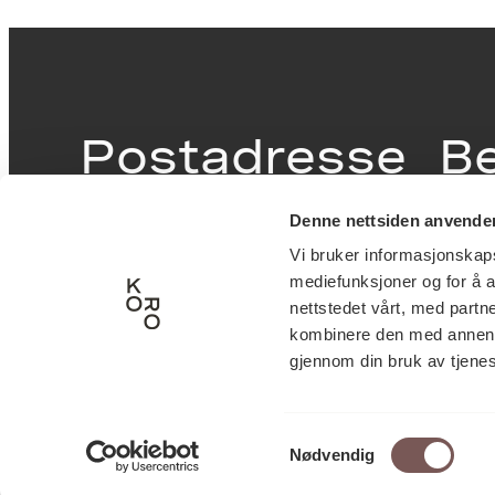
Postadresse
B
Denne nettsiden anvende
Postboks 6994
Victor
Vi bruker informasjonskapsl
St. Olavs plass
inngan
mediefunksjoner og for å a
0130 Oslo
0251 O
nettstedet vårt, med part
kombinere den med annen in
post@koro.no
gjennom din bruk av tjene
22 99 11 99
Samtykkevalg
Nødvendig