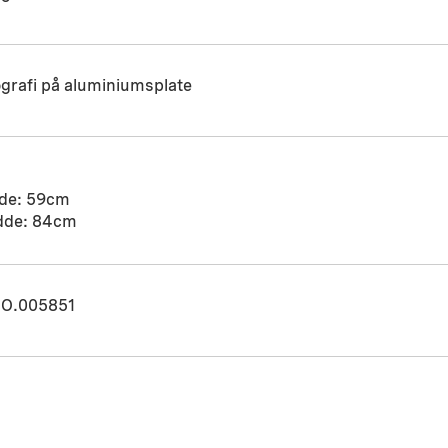
grafi på aluminiumsplate
de: 59cm
dde: 84cm
O.005851