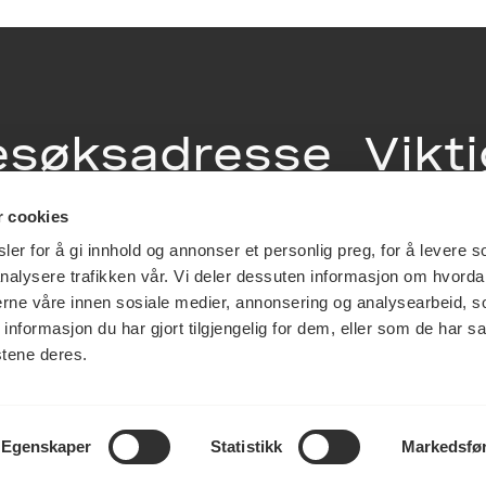
esøksadresse
Vikt
info
r cookies
ia Terrasse 11
er for å gi innhold og annonser et personlig preg, for å levere s
g Løkkeveien,
nalysere trafikken vår. Vi deler dessuten informasjon om hvorda
slo
Utbetaling og 
nerne våre innen sosiale medier, annonsering og analysearbeid, 
Personvernerk
formasjon du har gjort tilgjengelig for dem, eller som de har sa
Om opphavsre
stene deres.
Dokumentasjo
Last ned logo
Egenskaper
Statistikk
Markedsfø