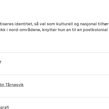
seres identitet, så vel som kulturell og nasjonal tilhø
k i nord-områdene, knytter hun an til en postkolonial 
7
tin Tårnesvik
grafi