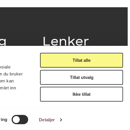
ig
Lenker
Tillat alle
Presse
osiale
Nyhetsbrev
n du bruker
Offentlig postjournal
Tillat utvalg
fakturering
som kan
KORO på Digitalt Museum
læring
mlet inn
Oppdragsportalen
tt
Ikke tillat
Tilgjengelighetserklæring
nsskjema
LUKK
FÅ NYHETSBREV
ring
Detaljer