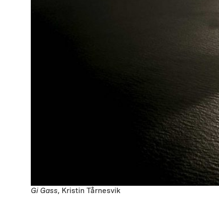
Gi Gass
, Kristin Tårnesvik