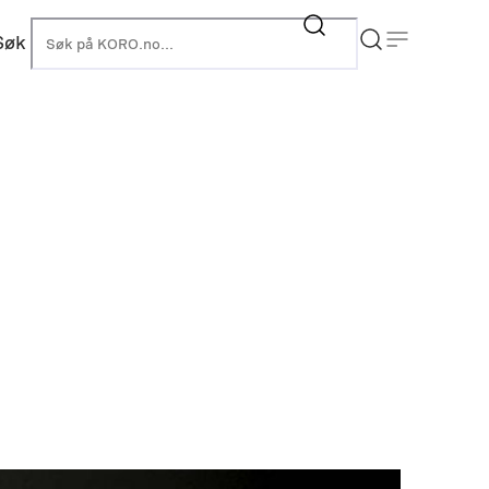
Søk
KORO