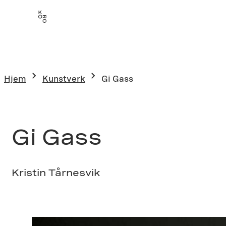
Hopp
til
innhold
Hjem
Kunstverk
Gi Gass
Gi Gass
Kristin Tårnesvik