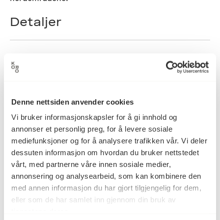
Detaljer
2009
Datering
Per Isak Juuso
Kunstner
Denne nettsiden anvender cookies
Vi bruker informasjonskapsler for å gi innhold og
annonser et personlig preg, for å levere sosiale
Gravering, Kunsthåndverk,
Kategori
mediefunksjoner og for å analysere trafikken vår. Vi deler
Trearbeid, Treskjæring
dessuten informasjon om hvordan du bruker nettstedet
vårt, med partnerne våre innen sosiale medier,
annonsering og analysearbeid, som kan kombinere den
med annen informasjon du har gjort tilgjengelig for dem,
Utskjært, polert tre, gravert
Teknikk og
materiale
eller som de har samlet inn gjennom din bruk av
reinsdyrhorn
tjenestene deres.