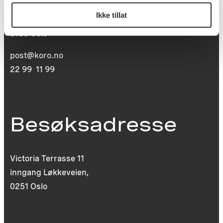
Postboks 6994
Ikke tillat
St. Olavs plass
0130 Oslo
post@koro.no
22 99 11 99
Besøksadresse
Victoria Terrasse 11
inngang Løkkeveien,
0251 Oslo