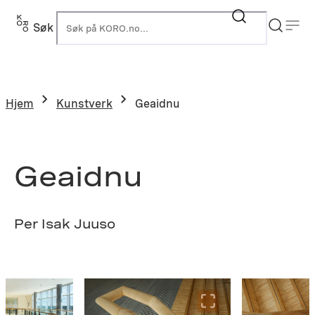
Hopp
til
Søk
K
innhold
Hjem
Kunstverk
Geaidnu
Geaidnu
Per Isak Juuso