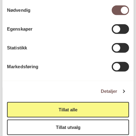
Samtykkevalg
Nødvendig
Mål
Lengde: 100.5 cm.
Diameter: 5.5 cm.
Egenskaper
Statistikk
KORO.006486
Reference
Markedsføring
Detaljer
Tillat alle
Postadresse
Tillat utvalg