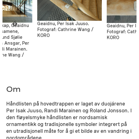
Geaidnu, Per Isak Juuso.
skap, Geaidnu
Geaidnu, Per I
Fotograf: Cathrine Wang /
stsamene,
Fotograf: Cath
KORO
mund Sjølie
KORO
en Ansgar, Per
ndi Marainen.
rine Wang /
Om
Håndlisten på hovedtrappen er laget av duojárene
Per Isak Juuso, Randi Marainen og Roland Jonsson. I
den fløyelsmyke håndlisten er nordsamisk
ornamentikk og tradisjonelle symboler integrert på
en utradisjonell måte for å gi et bilde av en vandring i
nordområdene.