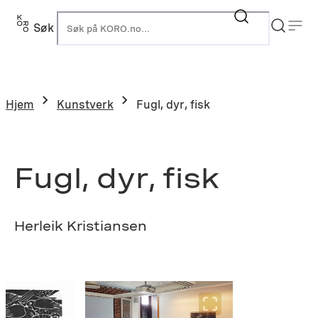
Hopp
til
Søk
K
innhold
Hjem
Kunstverk
Fugl, dyr, fisk
Fugl, dyr, fisk
Herleik Kristiansen