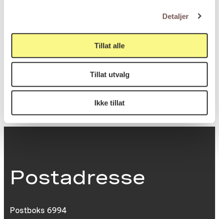
Mål
Høyde: 217cm
Detaljer
Bredde: 54cm
Tillat alle
KORO.003969
Reference
Tillat utvalg
Ikke tillat
Postadresse
Postboks 6994