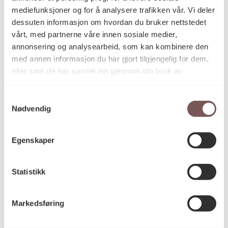
Herleik
mediefunksjoner og for å analysere trafikken vår. Vi deler
otograf: KORO
dessuten informasjon om hvordan du bruker nettstedet
vårt, med partnerne våre innen sosiale medier,
annonsering og analysearbeid, som kan kombinere den
Detaljer
med annen informasjon du har gjort tilgjengelig for dem,
eller som de har samlet inn gjennom din bruk av
tjenestene deres.
Samtykkevalg
Herleik Kristiansen
Kunstner
Nødvendig
Egenskaper
Grafikk
Kategori
Statistikk
Linoleumsnitt på ubleket lerret
Teknikk og
materiale
Markedsføring