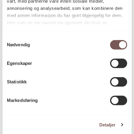
Dybde (skulptur): 20cm
vårt, med partnerne våre innen sosiale medier,
Høyde (sokkel): 120cm
annonsering og analysearbeid, som kan kombinere den
Bredde (sokkel): 30cm
med annen informasjon du har gjort tilgjengelig for dem,
Dybde (sokkel): 30cm
eller som de har samlet inn gjennom din bruk av
tjenestene deres.
Samtykkevalg
KORO.005531
Nødvendig
Reference
Egenskaper
Statistikk
Markedsføring
Postadresse
Detaljer
Postboks 6994