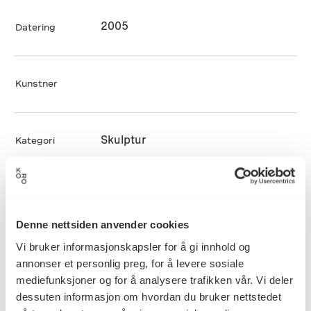
2005
Datering
Kunstner
Skulptur
Kategori
Skulptur i gips, glassmosaikk,
Teknikk og
materiale
porselen og betong
Denne nettsiden anvender cookies
Vi bruker informasjonskapsler for å gi innhold og
annonser et personlig preg, for å levere sosiale
Mål
mediefunksjoner og for å analysere trafikken vår. Vi deler
Høyde (skulptur): 40cm
dessuten informasjon om hvordan du bruker nettstedet
Bredde (skulptur): 40cm