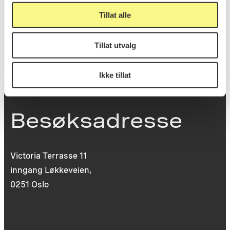
St. Olavs plass
Tillat alle
0130 Oslo
Tillat utvalg
post@koro.no
22 99 11 99
Ikke tillat
Besøksadresse
Victoria Terrasse 11
inngang Løkkeveien,
0251 Oslo