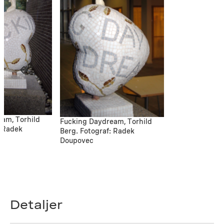
am, Torhild
Fucking Daydream, Torhild
: Radek
Berg. Fotograf: Radek
Doupovec
Detaljer