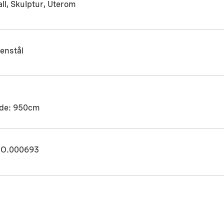
ll, Skulptur, Uterom
enstål
de: 950cm
O.000693