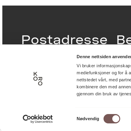
Postadresse
B
Denne nettsiden anvende
Postboks 6994
Victor
Vi bruker informasjonskapsl
St. Olavs plass
inngan
mediefunksjoner og for å a
0130 Oslo
0251 O
nettstedet vårt, med part
kombinere den med annen in
post@koro.no
gjennom din bruk av tjene
22 99 11 99
Samtykkevalg
Nødvendig