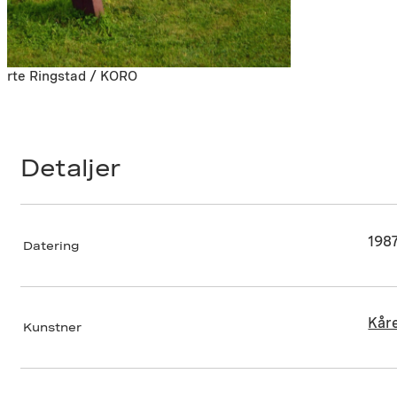
arte Ringstad / KORO
Detaljer
198
Datering
Kår
Kunstner