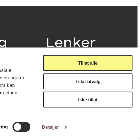
ig
Lenker
Tillat alle
Presse
osiale
Nyhetsbrev
n du bruker
Offentlig postjournal
Tillat utvalg
fakturering
som kan
KORO på Digitalt Museum
læring
mlet inn
Oppdragsportalen
tt
Ikke tillat
Tilgjengelighetserklæring
nsskjema
LUKK
FÅ NYHETSBREV
ring
Detaljer