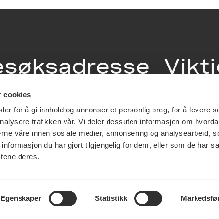
esøksadresse
Vikt
info
r cookies
ia Terrasse 11
er for å gi innhold og annonser et personlig preg, for å levere s
g Løkkeveien,
nalysere trafikken vår. Vi deler dessuten informasjon om hvorda
slo
Utbetaling og 
nerne våre innen sosiale medier, annonsering og analysearbeid, 
Personvernerk
formasjon du har gjort tilgjengelig for dem, eller som de har sa
Om opphavsre
stene deres.
Dokumentasjo
Last ned logo
Egenskaper
Statistikk
Markedsfø