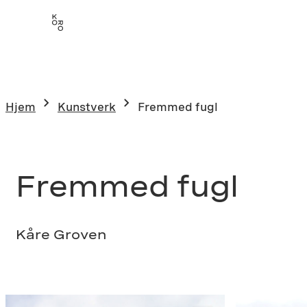
Hopp
til
innhold
Hjem
Kunstverk
Fremmed fugl
Fremmed fugl
Kåre Groven