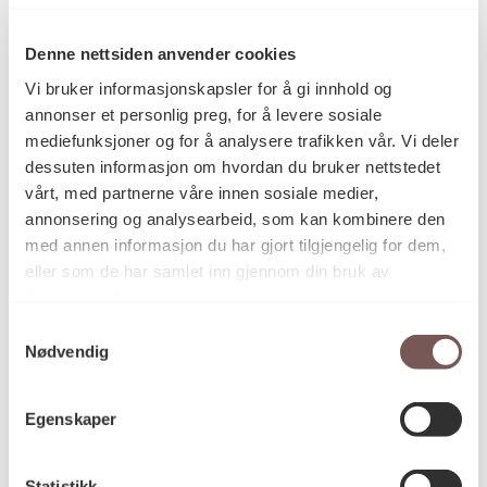
Aase Gulbrandsen
Kunstner
Denne nettsiden anvender cookies
Vi bruker informasjonskapsler for å gi innhold og
Maleri
annonser et personlig preg, for å levere sosiale
Kategori
mediefunksjoner og for å analysere trafikken vår. Vi deler
dessuten informasjon om hvordan du bruker nettstedet
vårt, med partnerne våre innen sosiale medier,
Mål
annonsering og analysearbeid, som kan kombinere den
Bredde: 20cm
med annen informasjon du har gjort tilgjengelig for dem,
Høyde: 25cm
eller som de har samlet inn gjennom din bruk av
Diameter: 0cm
tjenestene deres.
Dybde: 0cm
Samtykkevalg
Nødvendig
KORO.004739
Reference
Egenskaper
Statistikk