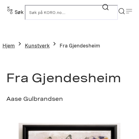
Hopp
til
Søk
K
innhold
Hjem
Kunstverk
Fra Gjendesheim
Fra Gjendesheim
Aase Gulbrandsen