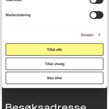
Markedsføring
Postadresse
Detaljer
Postboks 6994
Tillat alle
St. Olavs plass
0130 Oslo
Tillat utvalg
post@koro.no
Ikke tillat
22 99 11 99
Besøksadresse