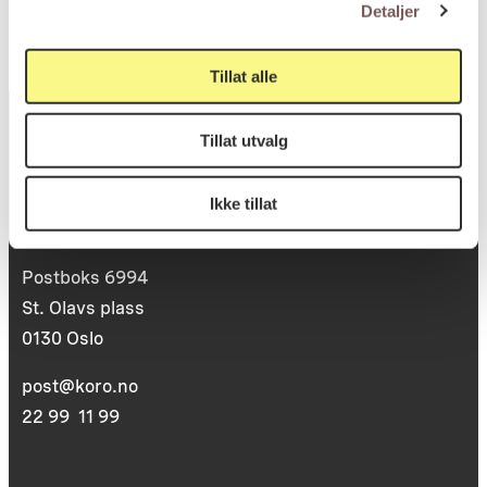
Detaljer
Tillat alle
Tillat utvalg
Postadresse
Ikke tillat
Postboks 6994
St. Olavs plass
0130 Oslo
post@koro.no
22 99 11 99