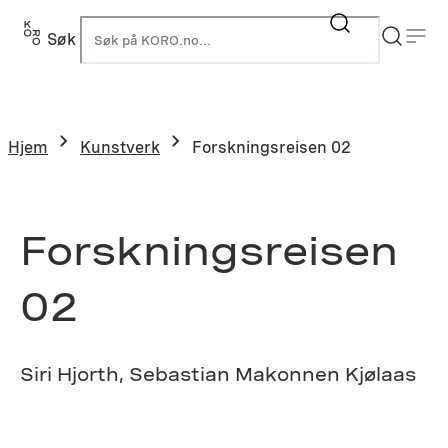
Hopp
til
Søk
K
innhold
Hjem
Kunstverk
Forskningsreisen 02
Forskningsreisen
02
Siri Hjorth, Sebastian Makonnen Kjølaas