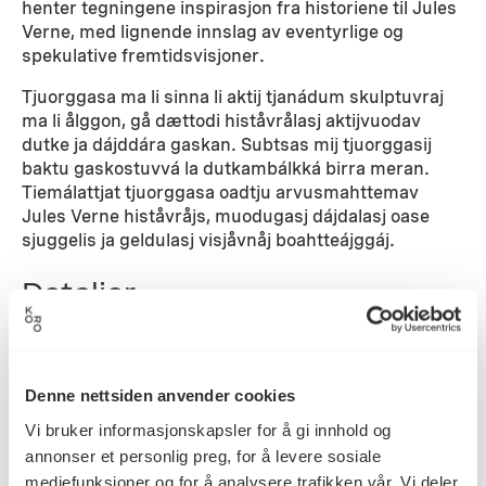
henter tegningene inspirasjon fra historiene til Jules
Verne, med lignende innslag av eventyrlige og
spekulative fremtidsvisjoner.
Tjuorggasa ma li sinna li aktij tjanádum skulptuvraj
ma li ålggon, gå dættodi histåvrålasj aktijvuodav
dutke ja dájddára gaskan. Subtsas mij tjuorggasij
baktu gaskostuvvá la dutkambálkká birra meran.
Tiemálattjat tjuorggasa oadtju arvusmahttemav
Jules Verne histåvråjs, muodugasj dájdalasj oase
sjuggelis ja geldulasj visjåvnåj boahtteájggáj.
Detaljer
2024
Datering
Denne nettsiden anvender cookies
Vi bruker informasjonskapsler for å gi innhold og
annonser et personlig preg, for å levere sosiale
Siri Hjorth
Kunstnere
mediefunksjoner og for å analysere trafikken vår. Vi deler