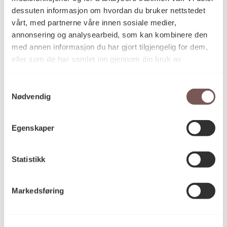
Sebastian Makonnen Kjølaas
dessuten informasjon om hvordan du bruker nettstedet
vårt, med partnerne våre innen sosiale medier,
annonsering og analysearbeid, som kan kombinere den
Fargeblyanttegning, Tegning
Kategori
med annen informasjon du har gjort tilgjengelig for dem,
eller som de har samlet inn gjennom din bruk av
tjenestene deres.
Fargeblyant på papir
Teknikk og
Samtykkevalg
materiale
Nødvendig
Egenskaper
Mål
Høyde: 56cm
Bredde: 76cm
Statistikk
Dybde: 2cm
Markedsføring
KORO.008632
Reference