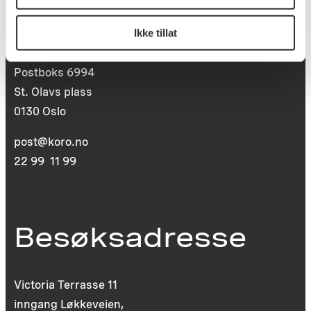
Postadresse
Ikke tillat
Postboks 6994
St. Olavs plass
0130 Oslo
post@koro.no
22 99 11 99
Besøksadresse
Victoria Terrasse 11
inngang Løkkeveien,