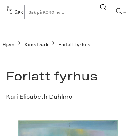
Hopp
til
Søk
K
innhold
Hjem
Kunstverk
Forlatt fyrhus
Forlatt fyrhus
Kari Elisabeth Dahlmo