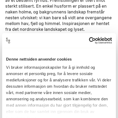
av et bestemt fyrhus. Fremstillingen er tvert imot
sterkt stilisert. En enkel husform er plassert på en
naken holme, og bakgrunnens landskap fremstår
nesten utvisket: vi kan bare så vidt ane overgangene
mellom hav, fjell og himmel. Inspirasjonen er hentet
fra det nordnorske landskapet og lyset.
Detaljer
Denne nettsiden anvender cookies
2002
Datering
Vi bruker informasjonskapsler for å gi innhold og
annonser et personlig preg, for å levere sosiale
mediefunksjoner og for å analysere trafikken vår. Vi deler
Kari Elisabeth Dahlmo
Kunstner
dessuten informasjon om hvordan du bruker nettstedet
vårt, med partnerne våre innen sosiale medier,
annonsering og analysearbeid, som kan kombinere den
Maleri, Oljemaling
med annen informasjon du har gjort tilgjengelig for dem,
Kategori
eller som de har samlet inn gjennom din bruk av
tjenestene deres.