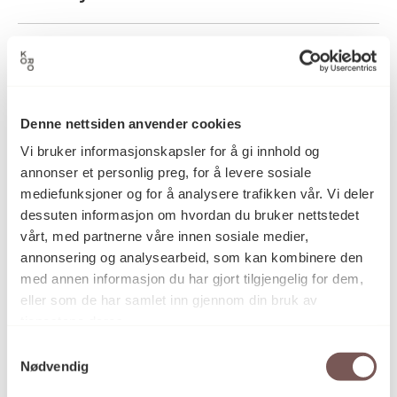
1980
Datering
Denne nettsiden anvender cookies
Henny Lie
Kunstner
Vi bruker informasjonskapsler for å gi innhold og
annonser et personlig preg, for å levere sosiale
mediefunksjoner og for å analysere trafikken vår. Vi deler
Blandet teknikk, Fotografi
Kategori
dessuten informasjon om hvordan du bruker nettstedet
vårt, med partnerne våre innen sosiale medier,
annonsering og analysearbeid, som kan kombinere den
Fotomontasje
Teknikk og
med annen informasjon du har gjort tilgjengelig for dem,
materiale
eller som de har samlet inn gjennom din bruk av
tjenestene deres.
Samtykkevalg
Mål
Nødvendig
Høyde: 42cm