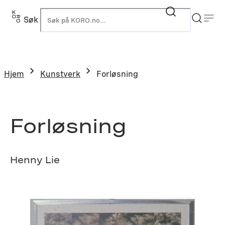
Hopp
til
Søk
K
innhold
Hjem
Kunstverk
Forløsning
Forløsning
Henny Lie