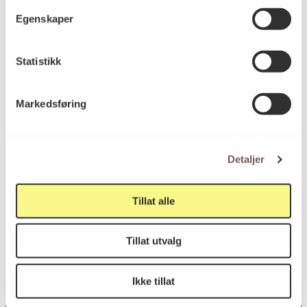
Bredde: 29.7cm
Egenskaper
KORO.000745
Reference
Statistikk
Markedsføring
Detaljer
Tillat alle
Postadresse
Tillat utvalg
Postboks 6994
St. Olavs plass
Ikke tillat
0130 Oslo