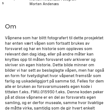
æs
Morten Andenæs
Om
Våpnene som har blitt fotografert til dette prosjektet
har enten vært våpen som fortsatt brukes av
forsvaret og har en historie som oppleves som
relevant den dag idag, eller på andre måter kan
knyttes opp til måten forsvaret selv arkiverer og
skriver sin egen historie. Dette bilde minner om
bilder vi har sett av beslaglagte våpen, men har også
en form for tvetydighet hvor våpenet fremstår som
farlig og uskadeliggjort på samme tid. Felles for dem
alle er bruken av forsvarsmuseets egen kode i
tittelen f.eks. FMU.015930 f.eks. Denne koden peker
på at disse våpnene er en del av forsvarets egen
samling, og er derfor museale, samme hvor livaktige
de måtte virke, samtidig som de gir hvert enkelt