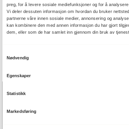
preg, for å levere sosiale mediefunksjoner og for å analysere 
Mål
Vi deler dessuten informasjon om hvordan du bruker nettsted
Bredde: 118.5cm
partnerne våre innen sosiale medier, annonsering og analys
Høyde: 80cm
kan kombinere den med annen informasjon du har gjort tilgjen
dem, eller som de har samlet inn gjennom din bruk av tjenes
KORO.006602
Reference
Samtykkevalg
Nødvendig
Egenskaper
Statistikk
Postadresse
Markedsføring