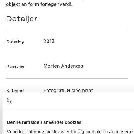
objekt en form for egenverdi.
Detaljer
2013
Datering
Morten Andenæs
Kunstner
Fotografi, Giclée print
Kategori
Gicleé print
Teknikk og
materiale
Denne nettsiden anvender cookies
Vi bruker informasjonskapsler for å gi innhold og annonser et