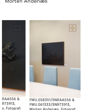
Morten Andenæs
SNRAA556 &
FMU.058351/SNRAA556 &
NR73913,
FMU.061333/SNR73913,
s. Fotograf:
Morten Andenæs. Fotograf: