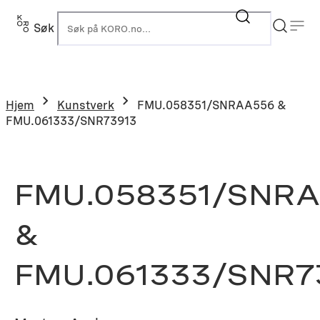
Hopp
til
Søk
K
innhold
Hjem
Kunstverk
FMU.058351/SNRAA556 &
FMU.061333/SNR73913
FMU.058351/SNR
&
FMU.061333/SNR7