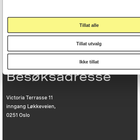
Postboks 6994
St. Olavs plass
0130 Oslo
Tillat alle
post@koro.no
22 99 11 99
Tillat utvalg
Ikke tillat
Besøksadresse
Victoria Terrasse 11
inngang Løkkeveien,
0251 Oslo