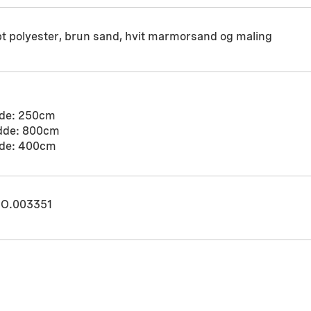
t polyester, brun sand, hvit marmorsand og maling
de: 250cm
dde: 800cm
de: 400cm
O.003351