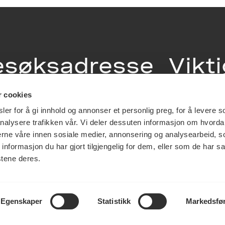
esøksadresse
Vikt
info
r cookies
ia Terrasse 11
er for å gi innhold og annonser et personlig preg, for å levere s
g Løkkeveien,
nalysere trafikken vår. Vi deler dessuten informasjon om hvorda
slo
Utbetaling og 
nerne våre innen sosiale medier, annonsering og analysearbeid, 
Personvernerk
formasjon du har gjort tilgjengelig for dem, eller som de har sa
Om opphavsre
stene deres.
Dokumentasjo
Last ned logo
Egenskaper
Statistikk
Markedsfø