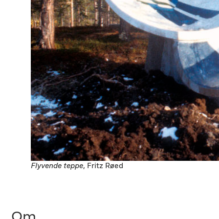
Flyvende teppe
, Fritz Røed
Om