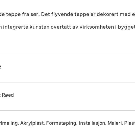
de teppe fra sør. Det flyvende teppe er dekorert med en
n integrerte kunsten overtatt av virksomheten i bygget
2
z Røed
lmaling, Akrylplast, Formstøping, Installasjon, Maleri, Pla