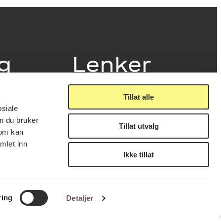
ig
Lenker
Tillat alle
Presse
osiale
Nyhetsbrev
n du bruker
Offentlig postjournal
Tillat utvalg
fakturering
som kan
KORO på Digitalt Museum
læring
mlet inn
Oppdragsportalen
tt
Ikke tillat
Tilgjengelighetserklæring
nsskjema
LUKK
FÅ NYHETSBREV
ring
Detaljer