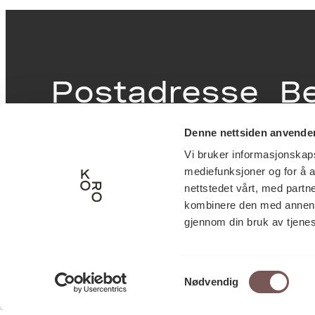
Postadresse
B
Denne nettsiden anvende
Postboks 6994
Victor
Vi bruker informasjonskapsl
St. Olavs plass
inngan
mediefunksjoner og for å a
0130 Oslo
0251 O
nettstedet vårt, med part
kombinere den med annen in
post@koro.no
gjennom din bruk av tjene
22 99 11 99
Samtykkevalg
Nødvendig