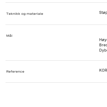
Støp
Teknikk og materiale
Mål
Høy
Bre
Dyb
KOR
Reference