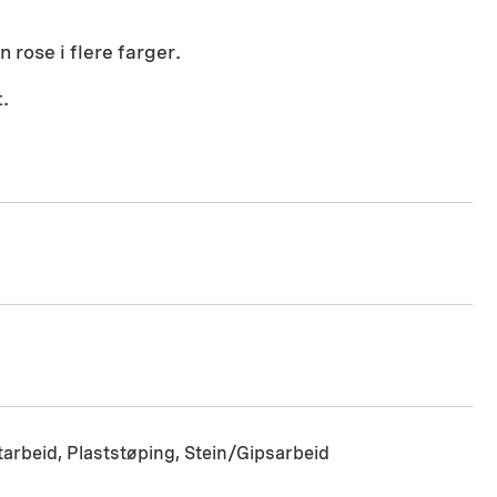
 rose i flere farger.
.
starbeid, Plaststøping, Stein/Gipsarbeid