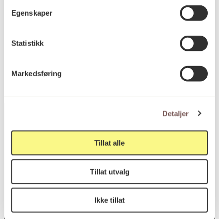
Bredde: 9cm
Egenskaper
KORO.003987
Reference
Statistikk
Markedsføring
Detaljer
Tillat alle
Postadresse
Tillat utvalg
Postboks 6994
St. Olavs plass
Ikke tillat
0130 Oslo