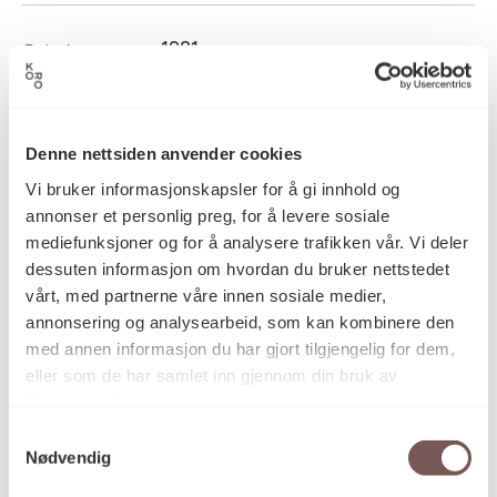
1981
Datering
Dagfinn Bakke
Kunstner
Denne nettsiden anvender cookies
Vi bruker informasjonskapsler for å gi innhold og
annonser et personlig preg, for å levere sosiale
Grafikk
Kategori
mediefunksjoner og for å analysere trafikken vår. Vi deler
dessuten informasjon om hvordan du bruker nettstedet
vårt, med partnerne våre innen sosiale medier,
Linoleumsnitt på papir
annonsering og analysearbeid, som kan kombinere den
Teknikk og
materiale
med annen informasjon du har gjort tilgjengelig for dem,
eller som de har samlet inn gjennom din bruk av
tjenestene deres.
Mål
Samtykkevalg
Opplag: E:T. 68/150
Nødvendig
Høyde: 10cm