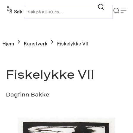
Hopp
til
Søk
K
innhold
Hjem
Kunstverk
Fiskelykke VII
Fiskelykke VII
Dagfinn Bakke