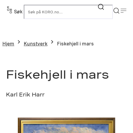
Hopp
til
Søk
K
innhold
Hjem
Kunstverk
Fiskehjell i mars
Fiskehjell i mars
Karl Erik Harr