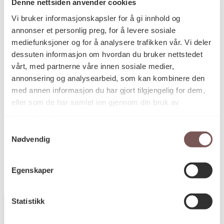
Denne nettsiden anvender cookies
Vi bruker informasjonskapsler for å gi innhold og
Oljemaling på lerret
Teknikk og
annonser et personlig preg, for å levere sosiale
materiale
mediefunksjoner og for å analysere trafikken vår. Vi deler
dessuten informasjon om hvordan du bruker nettstedet
vårt, med partnerne våre innen sosiale medier,
Mål
annonsering og analysearbeid, som kan kombinere den
Høyde: 75cm
med annen informasjon du har gjort tilgjengelig for dem,
Bredde: 150cm
eller som de har samlet inn gjennom din bruk av
tjenestene deres.
Samtykkevalg
KORO.000710
Reference
Nødvendig
Egenskaper
Statistikk