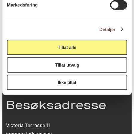
Markedsføring
Postadresse
Detaljer
Postboks 6994
St. Olavs plass
Tillat alle
0130 Oslo
post@koro.no
Tillat utvalg
22 99 11 99
Ikke tillat
Besøksadresse
Victoria Terrasse 11
inngang Løkkeveien,