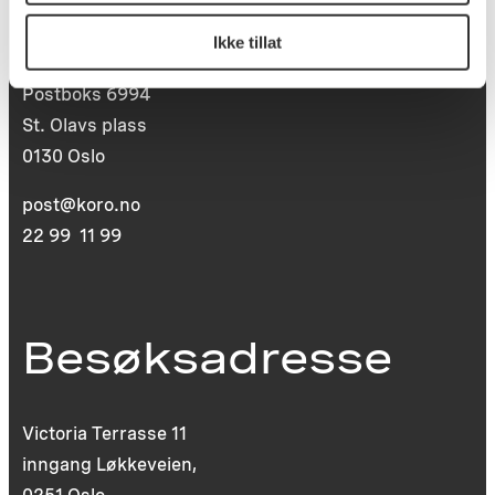
Postadresse
Ikke tillat
Postboks 6994
St. Olavs plass
0130 Oslo
post@koro.no
22 99 11 99
Besøksadresse
Victoria Terrasse 11
inngang Løkkeveien,