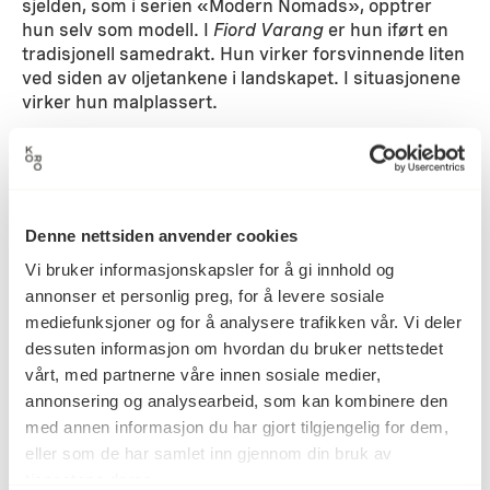
sjelden, som i serien «Modern Nomads», opptrer
hun selv som modell. I
Fiord Varang
er hun iført en
tradisjonell samedrakt. Hun virker forsvinnende liten
ved siden av oljetankene i landskapet. I situasjonene
virker hun malplassert.
Detaljer
Denne nettsiden anvender cookies
2002
Datering
Vi bruker informasjonskapsler for å gi innhold og
annonser et personlig preg, for å levere sosiale
mediefunksjoner og for å analysere trafikken vår. Vi deler
Marja Helander
Kunstner
dessuten informasjon om hvordan du bruker nettstedet
vårt, med partnerne våre innen sosiale medier,
annonsering og analysearbeid, som kan kombinere den
C-print, Digital print, Fotografi
Kategori
med annen informasjon du har gjort tilgjengelig for dem,
eller som de har samlet inn gjennom din bruk av
tjenestene deres.