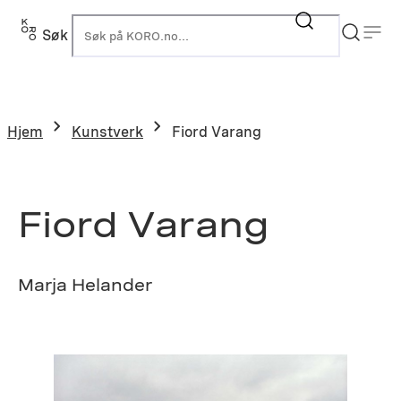
Hopp
til
Søk
K
innhold
Hjem
Kunstverk
Fiord Varang
Fiord Varang
Marja Helander