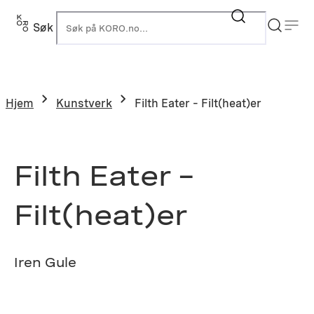
Hopp
til
Søk
K
innhold
Hjem
Kunstverk
Filth Eater – Filt(heat)er
Filth Eater –
Filt(heat)er
Iren Gule