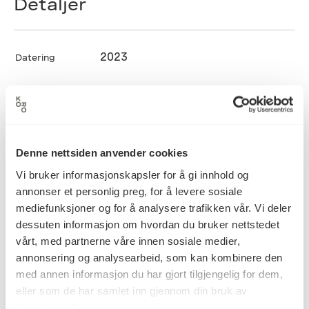
Detaljer
2023
Datering
Iren Gule
Kunstner
Denne nettsiden anvender cookies
Blekk, Brodering/søm, Skulptur,
Kategori
Vi bruker informasjonskapsler for å gi innhold og
Tekstil, Voksing
annonser et personlig preg, for å levere sosiale
mediefunksjoner og for å analysere trafikken vår. Vi deler
dessuten informasjon om hvordan du bruker nettstedet
Bomull, voks, blekk og håndsøm
vårt, med partnerne våre innen sosiale medier,
Teknikk og
materiale
med lintråd
annonsering og analysearbeid, som kan kombinere den
med annen informasjon du har gjort tilgjengelig for dem,
eller som de har samlet inn gjennom din bruk av
tjenestene deres.