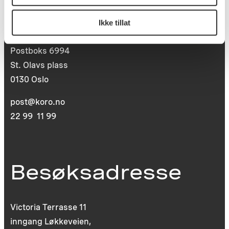
Postadresse
Ikke tillat
Postboks 6994
St. Olavs plass
0130 Oslo
post@koro.no
22 99 11 99
Besøksadresse
Victoria Terrasse 11
inngang Løkkeveien,