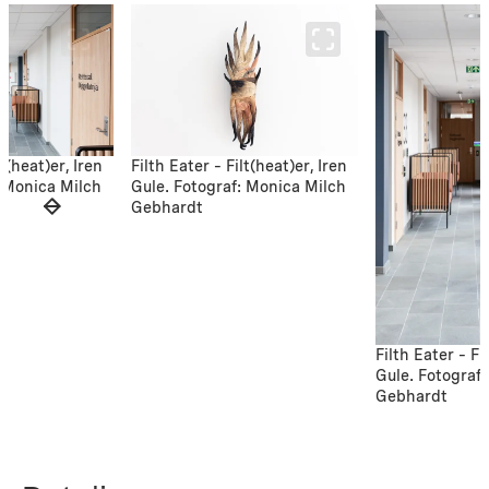
lt(heat)er, Iren
Filth Eater – Filt(heat)er, Iren
: Monica Milch
Gule. Fotograf: Monica Milch
Gebhardt
Filth Eater – Fi
Gule. Fotograf
Gebhardt