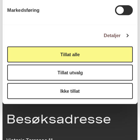
Markedsføring
Postadresse
Detaljer
Postboks 6994
St. Olavs plass
Tillat alle
0130 Oslo
Tillat utvalg
post@koro.no
22 99 11 99
Ikke tillat
Besøksadresse