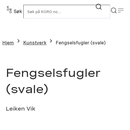
Hopp
til
Søk
K
innhold
Hjem
Kunstverk
Fengselsfugler (svale)
Fengselsfugler
(svale)
Leiken Vik