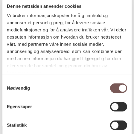
Denne nettsiden anvender cookies
Leiken Vik
Kunstner
Vi bruker informasjonskapsler for å gi innhold og
annonser et personlig preg, for å levere sosiale
mediefunksjoner og for å analysere trafikken vår. Vi deler
Skulptur
Kategori
dessuten informasjon om hvordan du bruker nettstedet
vårt, med partnerne våre innen sosiale medier,
annonsering og analysearbeid, som kan kombinere den
Profil skåret ut i stålplate
med annen informasjon du har gjort tilgjengelig for dem,
Teknikk og
materiale
eller som de har samlet inn gjennom din bruk av
tjenestene deres.
Samtykkevalg
KORO.004092
Nødvendig
Reference
Egenskaper
Statistikk