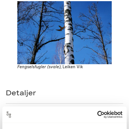
Fengselsfugler (svale)
, Leiken Vik
Detaljer
1997
Datering