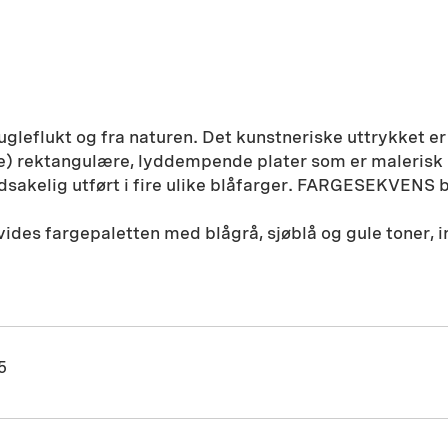
 fugleflukt og fra naturen. Det kunstneriske uttrykket er
e) rektangulære, lyddempende plater som er malerisk bea
edsakelig utført i fire ulike blåfarger. FARGESEKVENS
ides fargepaletten med blågrå, sjøblå og gule toner, i
5