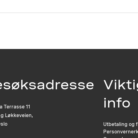
esøksadresse
Vikt
info
ia Terrasse 11
g Løkkeveien,
slo
Utbetaling og 
Personvernerk