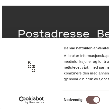
Postadresse
B
Denne nettsiden anvende
Postboks 6994
Victor
Vi bruker informasjonskapsl
St. Olavs plass
inngan
mediefunksjoner og for å a
0130 Oslo
0251 O
nettstedet vårt, med part
kombinere den med annen in
post@koro.no
gjennom din bruk av tjene
22 99 11 99
Samtykkevalg
Nødvendig