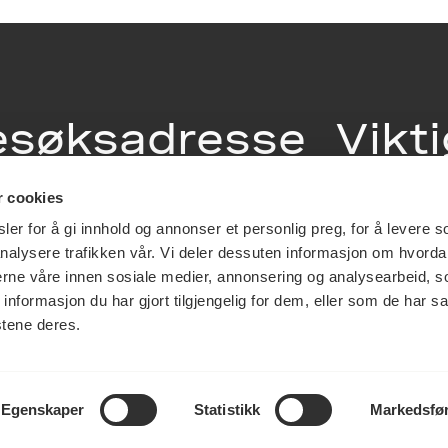
esøksadresse
Vikt
info
r cookies
ia Terrasse 11
er for å gi innhold og annonser et personlig preg, for å levere s
g Løkkeveien,
nalysere trafikken vår. Vi deler dessuten informasjon om hvorda
slo
Utbetaling og 
nerne våre innen sosiale medier, annonsering og analysearbeid, 
Personvernerk
formasjon du har gjort tilgjengelig for dem, eller som de har sa
Om opphavsre
stene deres.
Dokumentasjo
Last ned logo
Egenskaper
Statistikk
Markedsfø