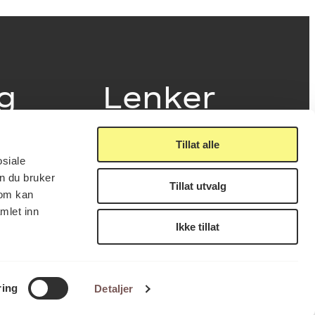
ig
Lenker
Tillat alle
Presse
osiale
Nyhetsbrev
n du bruker
Offentlig postjournal
Tillat utvalg
fakturering
som kan
KORO på Digitalt Museum
læring
mlet inn
Oppdragsportalen
tt
Ikke tillat
Tilgjengelighetserklæring
nsskjema
LUKK
FÅ NYHETSBREV
ring
Detaljer