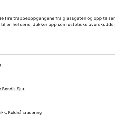
 de fire trappeoppgangene fra glassgaten og opp til s
og til en hel serie, dukker opp som estetiske overskudd
0
 Bendik Sjur
ikk, Koldnålsradering