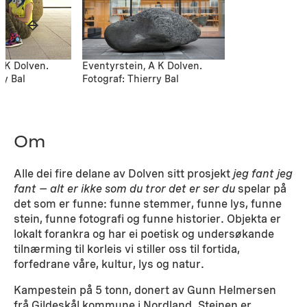
A K Dolven.
Eventyrstein, A K Dolven.
ry Bal
Fotograf: Thierry Bal
Om
Alle dei fire delane av Dolven sitt prosjekt
jeg fant jeg
fant – alt er ikke som du tror det er ser du
spelar på
det som er funne: funne stemmer, funne lys, funne
stein, funne fotografi og funne historier. Objekta er
lokalt forankra og har ei poetisk og undersøkande
tilnærming til korleis vi stiller oss til fortida,
forfedrane våre, kultur, lys og natur.
Kampestein på 5 tonn, donert av Gunn Helmersen
frå Gildeskål kommune i Nordland. Steinen er