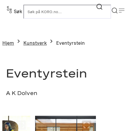
Hopp
til
Søk
K
innhold
Hjem
Kunstverk
Eventyrstein
Eventyrstein
A K Dolven