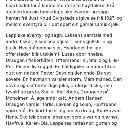
bearbeidet for å kunne montere to høyttalere. Frå
steinen kan ein høyre lappiske eventyr og sagn
hentet frå Just Knud Qvigstads utgivelse frå 1927, og
mellom eventyra blir det spelt ein gamal samisk joik.
Lappiske eventyr og sagn: Laksens samtale med
andre fisker, Sisselona stjeler risens gullskrin og
bukk, Hva månedene sier, Hvorledes hellige
offersteder blir utskjemt, Lusas opprinnelse,
Draugen i fiskerbåten, Offerstener III, Stallo og Lille-
Per, Risens liv i egget, En haldigpike kommer til en
gutt om natten, Petter Dass og den onde, De syv
sovere, En havmann varsler storm, Mars måned, Den
dovne og skittenferdige pike, Underjordiske, Den
tyvaktige gryte, Stallo i Karlebotn, Draugene på
Moholmen, Å lage smørkatt, Anders Hansen,
Draugen varsler forlis, Laksen og seien, Havfruens
spørsmål, En kort fortelling om en draug, KuaHuvva-
Hans, Skoltelappene løper om som ulver og bjørner,
Havfrua, Karen-Ola, Lappenes rettesnor: gutten og