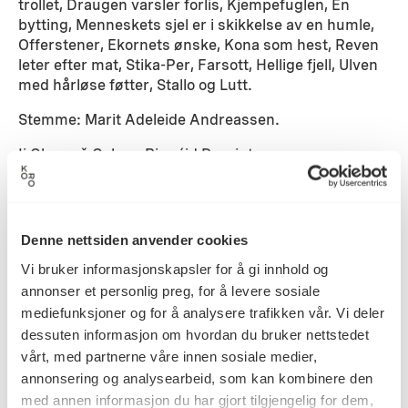
trollet, Draugen varsler forlis, Kjempefuglen, En
bytting, Menneskets sjel er i skikkelse av en humle,
Offerstener, Ekornets ønske, Kona som hest, Reven
leter efter mat, Stika-Per, Farsott, Hellige fjell, Ulven
med hårløse føtter, Stallo og Lutt.
Stemme: Marit Adeleide Andreassen.
Ii Olmmoš Galgga Riggáid Doarjut.
Joik: Biret Elle Balto og Laila Somby Sandvik.
Detaljer
Denne nettsiden anvender cookies
Vi bruker informasjonskapsler for å gi innhold og
annonser et personlig preg, for å levere sosiale
2014
Datering
mediefunksjoner og for å analysere trafikken vår. Vi deler
dessuten informasjon om hvordan du bruker nettstedet
vårt, med partnerne våre innen sosiale medier,
A K Dolven
annonsering og analysearbeid, som kan kombinere den
Kunstner
med annen informasjon du har gjort tilgjengelig for dem,