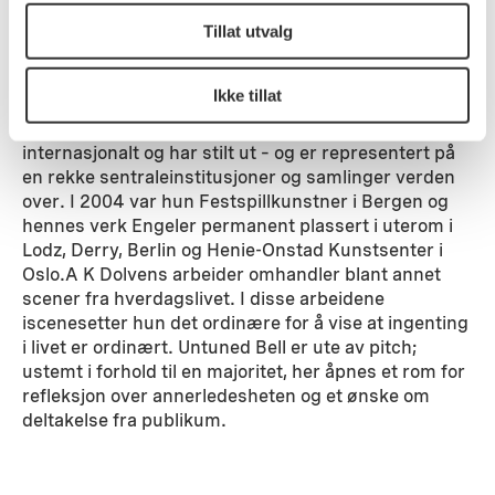
Presentasjon av kunstneren
Tillat utvalg
Kunstner A K Dolven er bosatt i London og Lofoten
og arbeider innenfor flere medier. A K Dolven,
Ikke tillat
utdannet i Paris og Oslo, anses som en av Norges
mest anerkjente kunstnere nasjonalt og
internasjonalt og har stilt ut – og er representert på
en rekke sentraleinstitusjoner og samlinger verden
over. I 2004 var hun Festspillkunstner i Bergen og
hennes verk Engeler permanent plassert i uterom i
Lodz, Derry, Berlin og Henie-Onstad Kunstsenter i
Oslo.A K Dolvens arbeider omhandler blant annet
scener fra hverdagslivet. I disse arbeidene
iscenesetter hun det ordinære for å vise at ingenting
i livet er ordinært. Untuned Bell er ute av pitch;
ustemt i forhold til en majoritet, her åpnes et rom for
refleksjon over annerledesheten og et ønske om
deltakelse fra publikum.