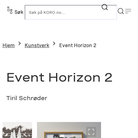
Hopp
til
Søk
K
innhold
Hjem
Kunstverk
Event Horizon 2
Event Horizon 2
Tiril Schrøder