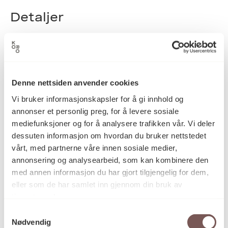
Detaljer
2013
Datering
Denne nettsiden anvender cookies
Tiril Schrøder
Vi bruker informasjonskapsler for å gi innhold og
Kunstner
annonser et personlig preg, for å levere sosiale
mediefunksjoner og for å analysere trafikken vår. Vi deler
dessuten informasjon om hvordan du bruker nettstedet
Tegning
Kategori
vårt, med partnerne våre innen sosiale medier,
annonsering og analysearbeid, som kan kombinere den
med annen informasjon du har gjort tilgjengelig for dem,
Tusj, digitalt print og akrylmaling på
Teknikk og
eller som de har samlet inn gjennom din bruk av
materiale
papir
tjenestene deres.
Samtykkevalg
Nødvendig