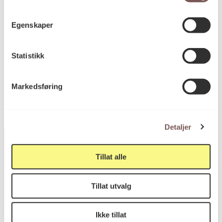
Mål
Høyde: 21cm
Egenskaper
Bredde: 29.5cm
Statistikk
KORO.006622
Reference
Markedsføring
Detaljer
Tillat alle
Postadresse
Tillat utvalg
Postboks 6994
Ikke tillat