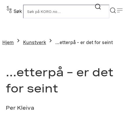
Hopp
til
Søk
K
innhold
Hjem
Kunstverk
…etterpå – er det for seint
…etterpå – er det
for seint
Per Kleiva