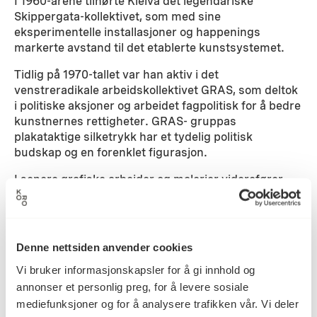
I 1960-årene tilhørte Kleiva det legendariske
Skippergata-kollektivet, som med sine
eksperimentelle installasjoner og happenings
markerte avstand til det etablerte kunstsystemet.
Tidlig på 1970-tallet var han aktiv i det
venstreradikale arbeidskollektivet GRAS, som deltok
i politiske aksjoner og arbeidet fagpolitisk for å bedre
kunstnernes rettigheter. GRAS- gruppas
plakataktige silketrykk har et tydelig politisk
budskap og en forenklet figurasjon.
I senere grafiske arbeider og malerier viderefører
Kleiva sitt politiske engasjement, om enn i en mindre
eksplisitt form. Samtidig som fargeholdningen blir
mørkere får mellommenneskelige forhold og naturen
en sentral plass i motivkretsen hans.
Denne nettsiden anvender cookies
Vi bruker informasjonskapsler for å gi innhold og
Detaljer
annonser et personlig preg, for å levere sosiale
mediefunksjoner og for å analysere trafikken vår. Vi deler