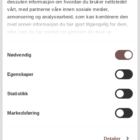
dessuten informasjon om hvordan du bruker nettstedet
1980
Datering
vårt, med partnerne våre innen sosiale medier,
annonsering og analysearbeid, som kan kombinere den
med annen informasjon du har gjort tilgjengelig for dem,
Per Kleiva
eller som de har samlet inn gjennom din bruk av
Kunstner
tjenestene deres.
Samtykkevalg
Nødvendig
Grafikk, Silketrykk
Kategori
Egenskaper
Silketrykk på papir
Teknikk og
materiale
Statistikk
Markedsføring
Mål
Opplag: 191/200
Høyde: 69.5cm
Bredde: 58cm
Detaljer