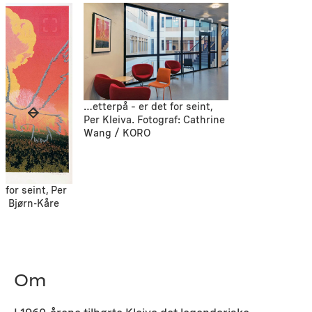
…etterpå – er det for seint,
Per Kleiva. Fotograf: Cathrine
Wang / KORO
 for seint, Per
f: Bjørn-Kåre
Om