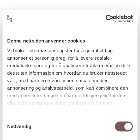
2012
Datering
Rune Johansen
Denne nettsiden anvender cookies
Kunstner
Vi bruker informasjonskapsler for å gi innhold og
annonser et personlig preg, for å levere sosiale
mediefunksjoner og for å analysere trafikken vår. Vi deler
Fotografi
Kategori
dessuten informasjon om hvordan du bruker nettstedet
vårt, med partnerne våre innen sosiale medier,
annonsering og analysearbeid, som kan kombinere den
C-print
Teknikk og
med annen informasjon du har gjort tilgjengelig for dem,
materiale
eller som de har samlet inn gjennom din bruk av
tjenestene deres.
Samtykkevalg
Mål
Nødvendig
Høyde: 120cm
Bredde: 125cm