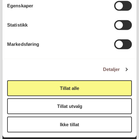
Egenskaper
KORO.006715
Reference
Statistikk
Markedsføring
Detaljer
Postadresse
Tillat alle
Tillat utvalg
Postboks 6994
St. Olavs plass
Ikke tillat
0130 Oslo