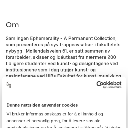
Om
Samlingen Ephemerality – A Permanent Collection,
som presenteres på syv trappeavsatser i fakultetets
nybygg i Møllendalsveien 61, er satt sammen av
forarbeider, skisser og idéutkast fra nærmere 200
tidligere studenter ved kunst- og designfagene ved
institusjonene som i dag utgjør kunst- og
designfagene ved UiBs Fakultet for kunst, musikk og
design. Flere kunstprosjekter skal gjennomføres
mellom 2018 og 2020. Disse prosjektene skal være
involverende, stimulerende og skape aktiv dialog
mellom fakultetet, det øvrige kunstfeltet i Bergen og
Denne nettsiden anvender cookies
Bergens befolkning. Prosjektene vil utvikles i nær
dialog med skolens ansatte og studenter.
Vi bruker informasjonskapsler for å gi innhold og
annonser et personlig preg, for å levere sosiale
Detaljer
mediefunksjoner og for å analysere trafikken vår. Vi deler