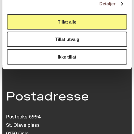
Bredde: 20.9cm
Detaljer
Tillat alle
KORO.007224
Reference
Tillat utvalg
Ikke tillat
Postadresse
Postboks 6994
St. Olavs plass
0130 Oslo