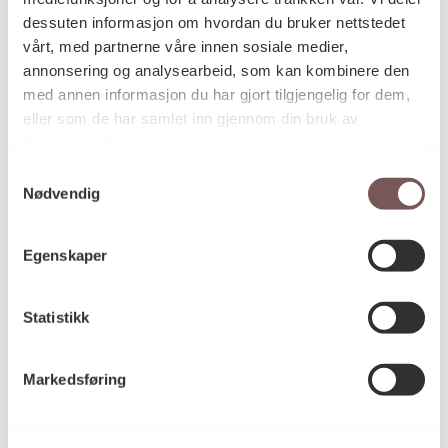
dessuten informasjon om hvordan du bruker nettstedet
vårt, med partnerne våre innen sosiale medier,
annonsering og analysearbeid, som kan kombinere den
2009
Datering
med annen informasjon du har gjort tilgjengelig for dem,
eller som de har samlet inn gjennom din bruk av
tjenestene deres.
Katrin Berge
Kunstner
Samtykkevalg
Nødvendig
Tegning
Kategori
Egenskaper
Statistikk
Blyant på Moleskin-papir
Teknikk og
materiale
Markedsføring
Mål
Høyde: 29.8cm