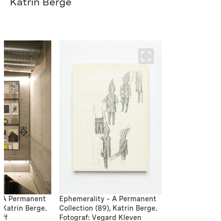
Katrin Berge
– A Permanent
Ephemerality – A Permanent
, Katrin Berge.
Collection (89), Katrin Berge.
off
Fotograf: Vegard Kleven