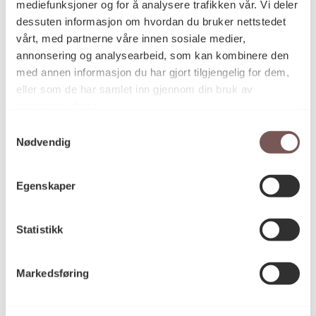
mediefunksjoner og for å analysere trafikken vår. Vi deler
Detaljer
dessuten informasjon om hvordan du bruker nettstedet
vårt, med partnerne våre innen sosiale medier,
annonsering og analysearbeid, som kan kombinere den
2011
Datering
med annen informasjon du har gjort tilgjengelig for dem,
eller som de har samlet inn gjennom din bruk av
tjenestene deres.
Caroline Kierulf
Kunstner
Samtykkevalg
Nødvendig
Maleri
Kategori
Egenskaper
Statistikk
Akrylmaling og blyant på papir
Teknikk og
materiale
Markedsføring
Mål