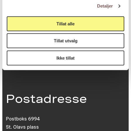
Høyde: 30.1cm
Detaljer
Bredde: 19.9cm
Tillat alle
KORO.007184
Reference
Tillat utvalg
Ikke tillat
Postadresse
Postboks 6994
St. Olavs plass