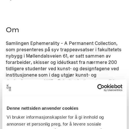
Om
Samlingen Ephemerality – A Permanent Collection,
som presenteres på syv trappeavsatser i fakultetets
nybygg i Møllendalsveien 61, er satt sammen av
forarbeider, skisser og idéutkast fra nærmere 200
tidligere studenter ved kunst- og designfagene ved
institusjonene som i dag utgjør kunst- og
designfagene ved UiBs Fakultet for kunst, musikk og
design. Flere kunstprosjekter skal gjennomføres
mellom 2018 og 2020. Disse prosjektene skal være
involverende, stimulerende og skape aktiv dialog
mellom fakultetet, det øvrige kunstfeltet i Bergen og
Denne nettsiden anvender cookies
Bergens befolkning. Prosjektene vil utvikles i nær
Vi bruker informasjonskapsler for å gi innhold og
dialog med skolens ansatte og studenter.
annonser et personlig preg, for å levere sosiale