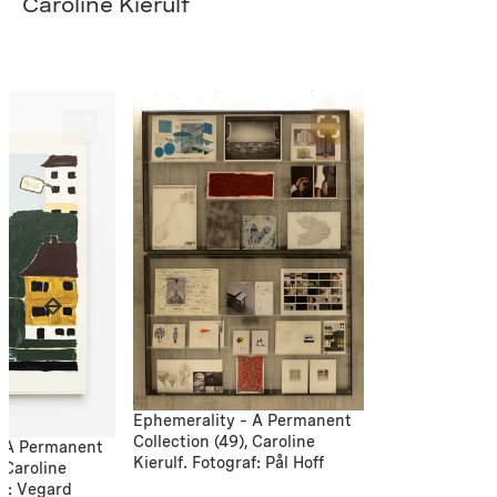
Caroline Kierulf
Ephemerality – A Permanent
Collection (49), Caroline
– A Permanent
Kierulf. Fotograf: Pål Hoff
, Caroline
af: Vegard