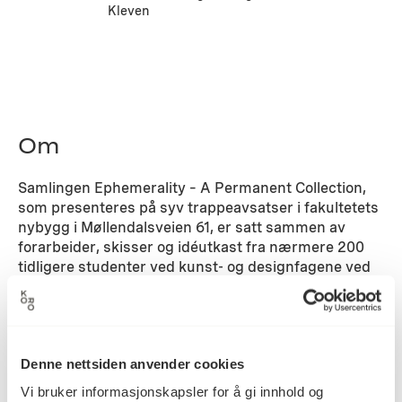
Kleven
Om
Samlingen Ephemerality – A Permanent Collection,
som presenteres på syv trappeavsatser i fakultetets
nybygg i Møllendalsveien 61, er satt sammen av
forarbeider, skisser og idéutkast fra nærmere 200
tidligere studenter ved kunst- og designfagene ved
institusjonene som i dag utgjør kunst- og
designfagene ved UiBs Fakultet for kunst, musikk og
design. Flere kunstprosjekter skal gjennomføres
mellom 2018 og 2020. Disse prosjektene skal være
Denne nettsiden anvender cookies
involverende, stimulerende og skape aktiv dialog
mellom fakultetet, det øvrige kunstfeltet i Bergen og
Vi bruker informasjonskapsler for å gi innhold og