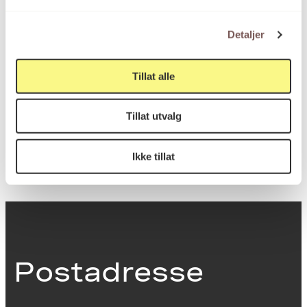
Mål
Detaljer
Høyde: 59.7cm
Bredde: 41.9cm
Tillat alle
KORO.007287
Tillat utvalg
Reference
Ikke tillat
Postadresse