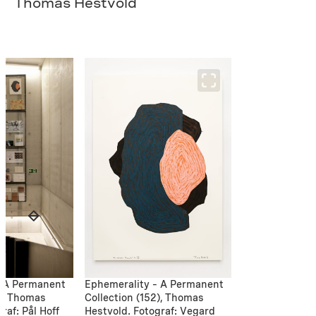
Thomas Hestvold
– A Permanent
Ephemerality – A Permanent
2), Thomas
Collection (152), Thomas
raf: Pål Hoff
Hestvold. Fotograf: Vegard