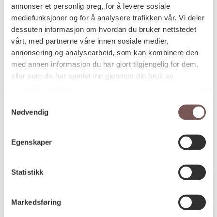
Bergens befolkning. Prosjektene vil utvikles i nær
annonser et personlig preg, for å levere sosiale
dialog med skolens ansatte og studenter.
mediefunksjoner og for å analysere trafikken vår. Vi deler
dessuten informasjon om hvordan du bruker nettstedet
Detaljer
vårt, med partnerne våre innen sosiale medier,
annonsering og analysearbeid, som kan kombinere den
med annen informasjon du har gjort tilgjengelig for dem,
2017
Datering
eller som de har samlet inn gjennom din bruk av
tjenestene deres.
Samtykkevalg
Thomas Hestvold
Nødvendig
Kunstner
Egenskaper
Tegning
Kategori
Statistikk
Oljepastell på farget papir
Teknikk og
materiale
Markedsføring