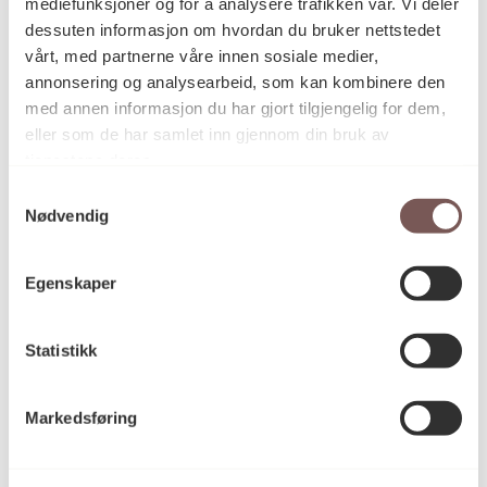
Detaljer
mediefunksjoner og for å analysere trafikken vår. Vi deler
dessuten informasjon om hvordan du bruker nettstedet
vårt, med partnerne våre innen sosiale medier,
annonsering og analysearbeid, som kan kombinere den
1996
Datering
med annen informasjon du har gjort tilgjengelig for dem,
eller som de har samlet inn gjennom din bruk av
tjenestene deres.
Tina Jonsbu
Kunstner
Samtykkevalg
Nødvendig
Tegning
Kategori
Egenskaper
Statistikk
Tusj på papir
Teknikk og
materiale
Markedsføring
Mål