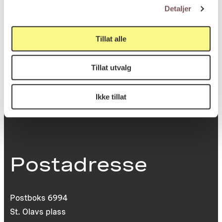
Høyde: 26cm
Detaljer
Bredde: 20.3cm
Tillat alle
KORO.007150
Reference
Tillat utvalg
Ikke tillat
Postadresse
Postboks 6994
St. Olavs plass