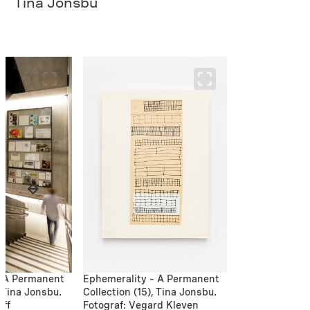
Tina Jonsbu
– A Permanent
Ephemerality – A Permanent
, Tina Jonsbu.
Collection (15), Tina Jonsbu.
off
Fotograf: Vegard Kleven