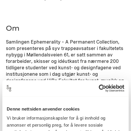
Om
Samlingen Ephemerality – A Permanent Collection,
som presenteres på syv trappeavsatser i fakultetets
nybygg i Møllendalsveien 61, er satt sammen av
forarbeider, skisser og idéutkast fra nærmere 200
tidligere studenter ved kunst- og designfagene ved
institusjonene som i dag utgjør kunst- og
designfagene ved UiBs Fakultet for kunst, musikk og
design. Flere kunstprosjekter skal gjennomføres
mellom 2018 og 2020. Disse prosjektene skal være
involverende, stimulerende og skape aktiv dialog
mellom fakultetet, det øvrige kunstfeltet i Bergen og
Denne nettsiden anvender cookies
Bergens befolkning. Prosjektene vil utvikles i nær
Vi bruker informasjonskapsler for å gi innhold og
dialog med skolens ansatte og studenter
annonser et personlig preg, for å levere sosiale