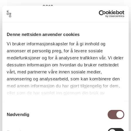
2012
Datering
Johannes Borchgrevink Hansen
Kunstner
Denne nettsiden anvender cookies
Vi bruker informasjonskapsler for å gi innhold og
annonser et personlig preg, for å levere sosiale
Grafikk, Tresnitt
Kategori
mediefunksjoner og for å analysere trafikken vår. Vi deler
dessuten informasjon om hvordan du bruker nettstedet
vårt, med partnerne våre innen sosiale medier,
Tresnitt på papir
annonsering og analysearbeid, som kan kombinere den
Teknikk og
materiale
med annen informasjon du har gjort tilgjengelig for dem,
eller som de har samlet inn gjennom din bruk av
tjenestene deres.
Mål
Samtykkevalg
Høyde: 32cm
Nødvendig
Bredde: 32cm