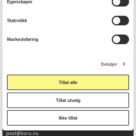
Egenskaper
KORO.006768
Reference
Statistikk
Markedsføring
Detaljer
Postadresse
Tillat alle
Tillat utvalg
Postboks 6994
St. Olavs plass
Ikke tillat
0130 Oslo
post@koro.no