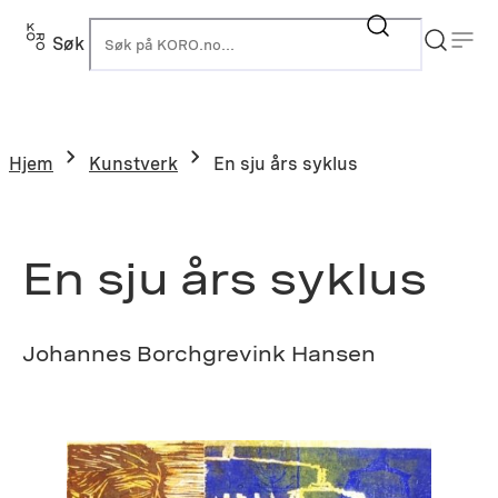
Hopp
til
Søk
K
innhold
Hjem
Kunstverk
En sju års syklus
En sju års syklus
Johannes Borchgrevink Hansen