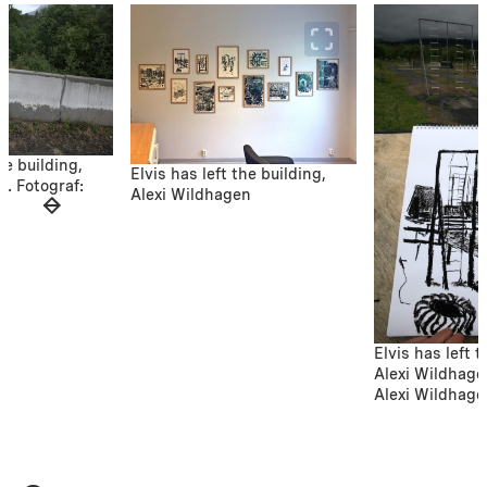
he building,
Elvis has left the building,
n. Fotograf:
Alexi Wildhagen
n
Elvis has left t
Alexi Wildhage
Alexi Wildhage