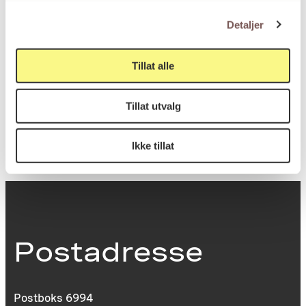
Bredde (11 tegninger): 28cm
Detaljer
Høyde (7 tegninger): 29cm
Bredde (7 tegninger): 21cm
Tillat alle
KORO.007017
Reference
Tillat utvalg
Ikke tillat
Postadresse
Postboks 6994