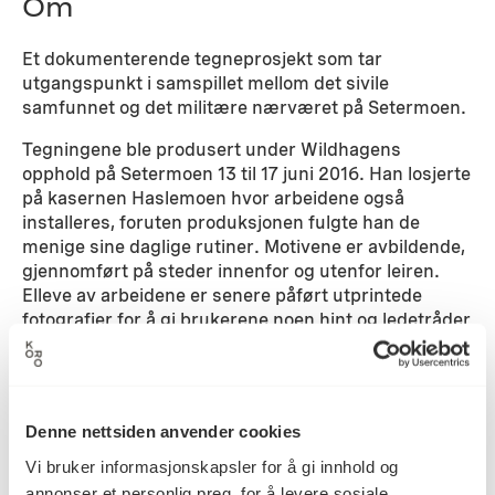
Om
Et dokumenterende tegneprosjekt som tar
utgangspunkt i samspillet mellom det sivile
samfunnet og det militære nærværet på Setermoen.
Tegningene ble produsert under Wildhagens
opphold på Setermoen 13 til 17 juni 2016. Han losjerte
på kasernen Haslemoen hvor arbeidene også
installeres, foruten produksjonen fulgte han de
menige sine daglige rutiner. Motivene er avbildende,
gjennomført på steder innenfor og utenfor leiren.
Elleve av arbeidene er senere påført utprintede
fotografier for å gi brukerene noen hint og ledetråder
om det faktum at arbeidene er blitt til i deres
omgivelser og hverdag.
Detaljer
Denne nettsiden anvender cookies
Vi bruker informasjonskapsler for å gi innhold og
annonser et personlig preg, for å levere sosiale