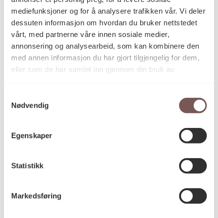
2016
Datering
mediefunksjoner og for å analysere trafikken vår. Vi deler
dessuten informasjon om hvordan du bruker nettstedet
vårt, med partnerne våre innen sosiale medier,
Aleksi Wildhagen
Kunstnere
annonsering og analysearbeid, som kan kombinere den
Alexi Wildhagen
med annen informasjon du har gjort tilgjengelig for dem,
eller som de har samlet inn gjennom din bruk av
tjenestene deres.
Tegning
Kategori
Samtykkevalg
Nødvendig
Kull og oljepastell på papir, hvorav 11
Teknikk og
Egenskaper
materiale
tegninger er applisert foto-print
Statistikk
Mål
Høyde (9 tegninger): 50cm
Markedsføring
Bredde (9 tegninger): 39cm
Høyde (11 tegninger): 39cm