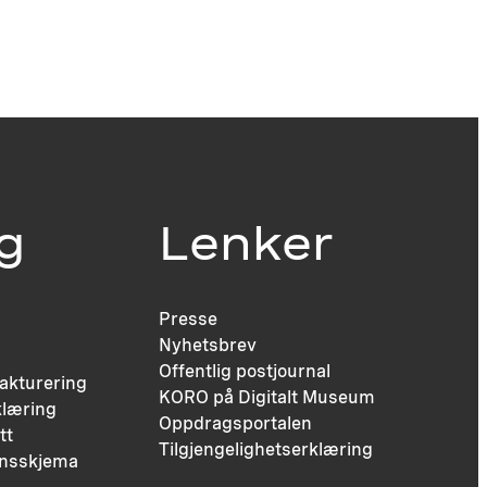
ig
Lenker
Presse
Nyhetsbrev
Offentlig postjournal
fakturering
KORO på Digitalt Museum
læring
Oppdragsportalen
tt
Tilgjengelighetserklæring
nsskjema