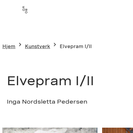
Hopp
til
innhold
Hjem
Kunstverk
Elvepram I/II
Elvepram I/II
Inga Nordsletta Pedersen