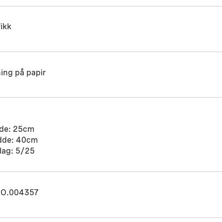
ikk
ing på papir
de: 25cm
dde: 40cm
lag: 5/25
O.004357