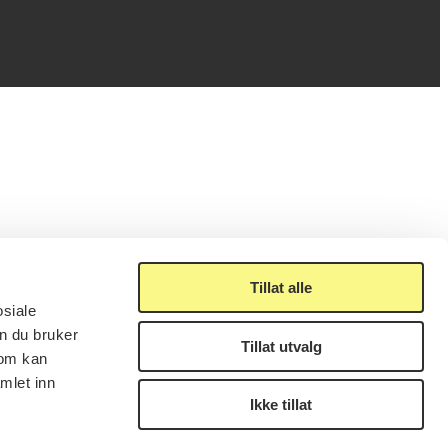
Tillat alle
osiale
n du bruker
Tillat utvalg
som kan
mlet inn
Ikke tillat