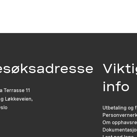
esøksadresse
Vikt
info
ia Terrasse 11
g Løkkeveien,
slo
Utbetaling og 
Personvernerk
Om opphavsre
Dokumentasjo