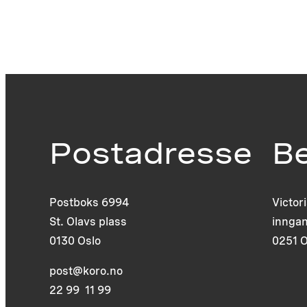
Postadresse
B
Postboks 6994
Victor
St. Olavs plass
inngan
0130 Oslo
0251 O
post@koro.no
22 99 11 99