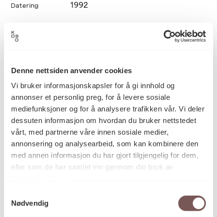
1992
Datering
Tor Alex Erichsen
Kunstner
Denne nettsiden anvender cookies
Brenning, Glasering, Glitting,
Kategori
Vi bruker informasjonskapsler for å gi innhold og
Keramikk, Kunsthåndverk
annonser et personlig preg, for å levere sosiale
mediefunksjoner og for å analysere trafikken vår. Vi deler
dessuten informasjon om hvordan du bruker nettstedet
vårt, med partnerne våre innen sosiale medier,
Glasert Vingerling Hollandsk leire
Teknikk og
materiale
som er glittet og tilsatt skokrem
annonsering og analysearbeid, som kan kombinere den
med annen informasjon du har gjort tilgjengelig for dem,
eller som de har samlet inn gjennom din bruk av
tjenestene deres.
Mål
Høyde: 20cm
Samtykkevalg
Nødvendig
Diameter (toppen): 7.5cm
Diameter (bredest): 12cm