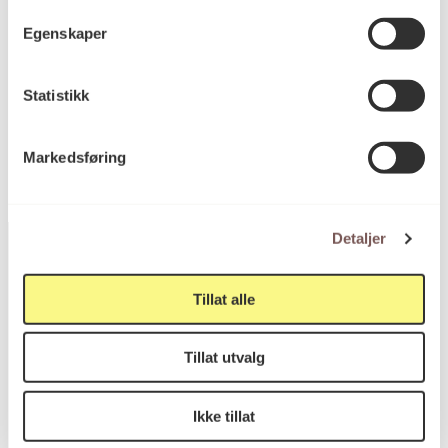
Diameter (bunnen): 8cm
Egenskaper
Statistikk
KORO.000260
Reference
Markedsføring
Detaljer
Tillat alle
Postadresse
Tillat utvalg
Postboks 6994
Ikke tillat
St. Olavs plass