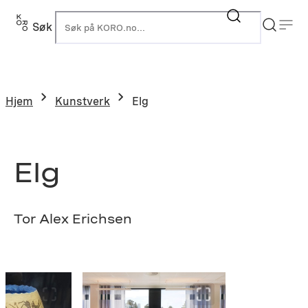
Hopp
til
Søk
K
innhold
Hjem
Kunstverk
Elg
Elg
Tor Alex Erichsen