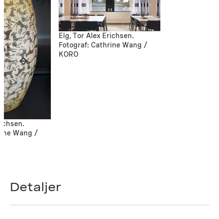
Elg, Tor Alex Erichsen.
Fotograf: Cathrine Wang /
KORO
richsen.
rine Wang /
Detaljer