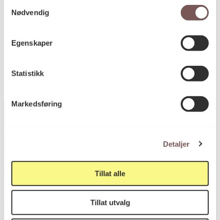
Samtykkevalg
Nødvendig
KORO.005480
Reference
Egenskaper
Statistikk
Markedsføring
Postadresse
Detaljer
Tillat alle
Postboks 6994
St. Olavs plass
Tillat utvalg
0130 Oslo