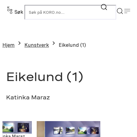
Hopp
til
Søk
K
innhold
Hjem
Kunstverk
Eikelund (1)
Eikelund (1)
Katinka Maraz
atinka Maraz.