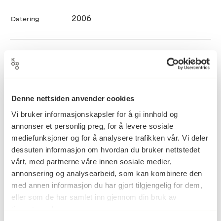
2006
Datering
Katinka Maraz
Kunstner
Denne nettsiden anvender cookies
Analogt foto, Fotografi
Kategori
Vi bruker informasjonskapsler for å gi innhold og
annonser et personlig preg, for å levere sosiale
mediefunksjoner og for å analysere trafikken vår. Vi deler
Fotografi på aluminiumsplate
Teknikk og
materiale
dessuten informasjon om hvordan du bruker nettstedet
vårt, med partnerne våre innen sosiale medier,
annonsering og analysearbeid, som kan kombinere den
med annen informasjon du har gjort tilgjengelig for dem,
Mål
eller som de har samlet inn gjennom din bruk av
Høyde: 40cm
tjenestene deres.
Bredde: 50cm
Dybde: 0.3cm