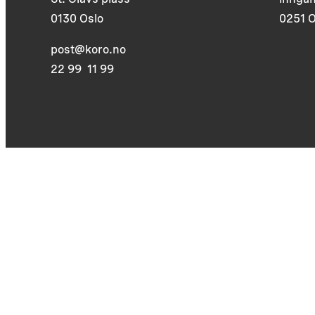
0130 Oslo
0251 O
post@koro.no
22 99 11 99