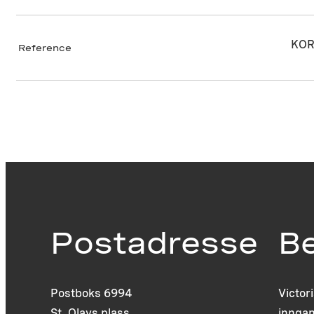
KOR
Reference
Postadresse
B
Postboks 6994
Victor
St. Olavs plass
inngan