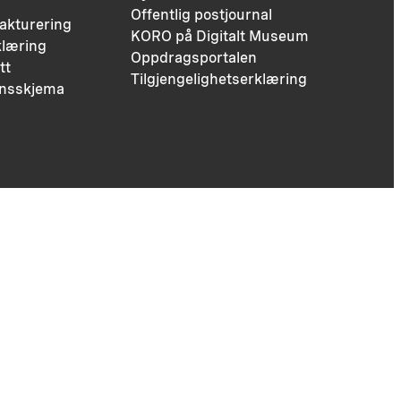
Offentlig postjournal
fakturering
KORO på Digitalt Museum
læring
Oppdragsportalen
tt
Tilgjengelighetserklæring
nsskjema