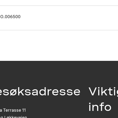
O.006500
esøksadresse
Vikt
info
ia Terrasse 11
g Løkkeveien,