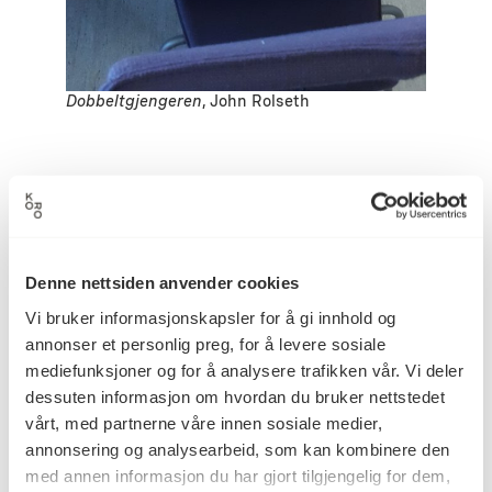
Dobbeltgjengeren
, John Rolseth
Detaljer
Denne nettsiden anvender cookies
1993
Datering
Vi bruker informasjonskapsler for å gi innhold og
annonser et personlig preg, for å levere sosiale
mediefunksjoner og for å analysere trafikken vår. Vi deler
Per John Rolseth
Kunstner
dessuten informasjon om hvordan du bruker nettstedet
vårt, med partnerne våre innen sosiale medier,
annonsering og analysearbeid, som kan kombinere den
Maleri
Kategori
med annen informasjon du har gjort tilgjengelig for dem,