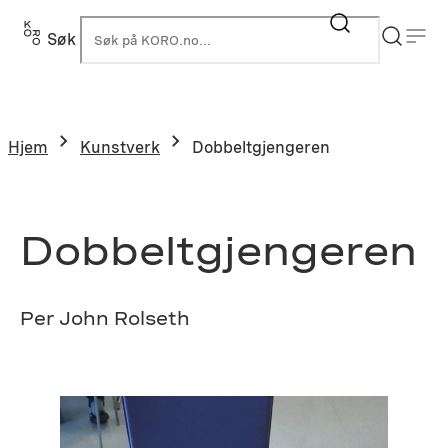
Hopp
til
Søk
K
innhold
Hjem
Kunstverk
Dobbeltgjengeren
Dobbeltgjengeren
Per John Rolseth