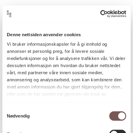
Detaljer
Denne nettsiden anvender cookies
Datering
Vi bruker informasjonskapsler for å gi innhold og
annonser et personlig preg, for å levere sosiale
mediefunksjoner og for å analysere trafikken vår. Vi deler
dessuten informasjon om hvordan du bruker nettstedet
Knut Skaun Sveen
Kunstner
vårt, med partnerne våre innen sosiale medier,
annonsering og analysearbeid, som kan kombinere den
med annen informasjon du har gjort tilgjengelig for dem,
Grafikk
Kategori
eller som de har samlet inn gjennom din bruk av
tjenestene deres.
Samtykkevalg
Etsning på papir
Nødvendig
Teknikk og
materiale