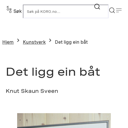
Hopp
til
Søk
K
innhold
Hjem
Kunstverk
Det ligg ein båt
Det ligg ein båt
Knut Skaun Sveen