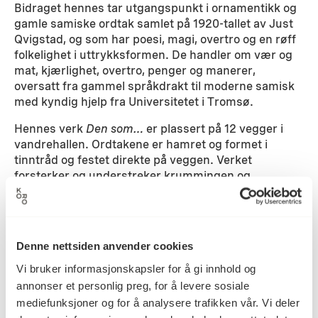
Bidraget hennes tar utgangspunkt i ornamentikk og
gamle samiske ordtak samlet på 1920-tallet av Just
Qvigstad, og som har poesi, magi, overtro og en røff
folkelighet i uttrykksformen. De handler om vær og
mat, kjærlighet, overtro, penger og manerer,
oversatt fra gammel språkdrakt til moderne samisk
med kyndig hjelp fra Universitetet i Tromsø.
Hennes verk
Den som…
er plassert på 12 vegger i
vandrehallen. Ordtakene er hamret og formet i
tinntråd og festet direkte på veggen. Verket
forsterker og understreker krummingen og
bevegelsen i bygget. Arbeidet er inspirert av samisk
tinnbroderi og idégrunnlaget er å ta vare på en
språklig del av kulturarven. Tekstene handler i
vidforstand om «leveregler» – en funksjon
Denne nettsiden anvender cookies
Sametinget som institusjon også bl.a. arbeider med.
Vi bruker informasjonskapsler for å gi innhold og
Detaljer
annonser et personlig preg, for å levere sosiale
mediefunksjoner og for å analysere trafikken vår. Vi deler