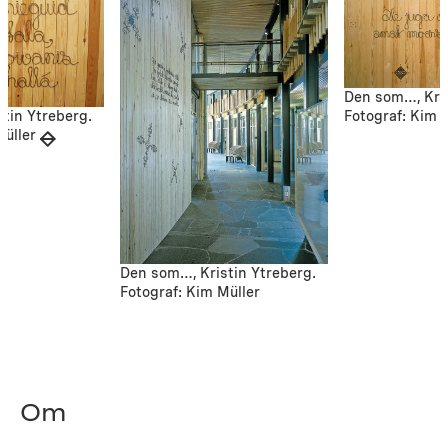
Den som…, Kris
Fotograf: Kim 
tin Ytreberg.
Müller
Den som…, Kristin Ytreberg.
Fotograf: Kim Müller
Om