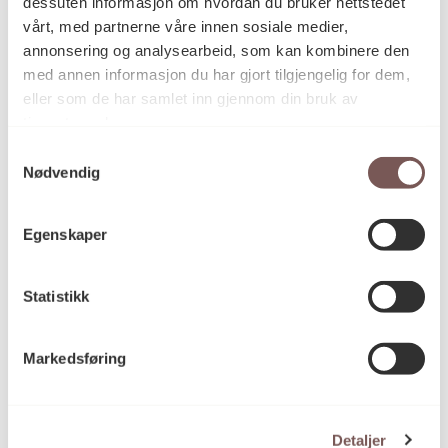
dessuten informasjon om hvordan du bruker nettstedet
vårt, med partnerne våre innen sosiale medier,
2000
Datering
annonsering og analysearbeid, som kan kombinere den
med annen informasjon du har gjort tilgjengelig for dem,
eller som de har samlet inn gjennom din bruk av
Kristin Ytreberg
Kunstner
tjenestene deres.
Samtykkevalg
Nødvendig
Relieff, Vegginstallasjon
Kategori
Egenskaper
Banket tinntråd på trevegger
Teknikk og
Statistikk
materiale
Markedsføring
Mål
Høyde: 340cm
Bredde: 160cm
Detaljer