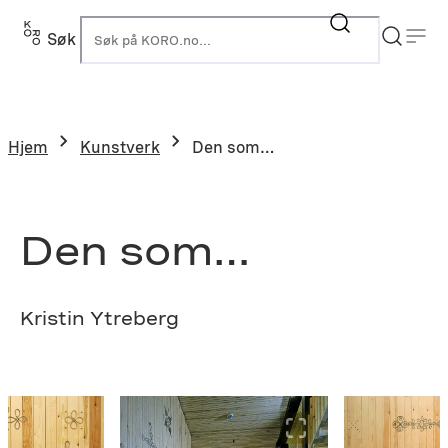
Hopp
til
Søk
K
innhold
Hjem
Kunstverk
Den som…
Den som…
Kristin Ytreberg