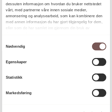
dessuten informasjon om hvordan du bruker nettstedet
vårt, med partnerne våre innen sosiale medier,
annonsering og analysearbeid, som kan kombinere den
KORO.003650
Reference
med annen informasjon du har gjort tilgjengelig for dem,
eller som de har samlet inn gjennom din bruk av
tjenestene deres.
Samtykkevalg
Nødvendig
Egenskaper
Postadresse
Statistikk
Markedsføring
Postboks 6994
St. Olavs plass
0130 Oslo