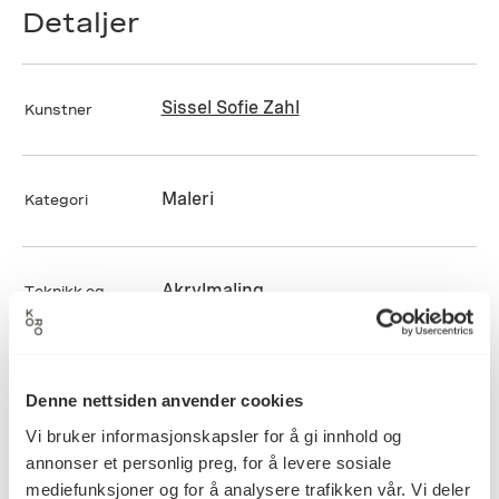
Detaljer
Sissel Sofie Zahl
Kunstner
Maleri
Kategori
Akrylmaling
Teknikk og
materiale
Denne nettsiden anvender cookies
Mål
Bredde: 0cm
Vi bruker informasjonskapsler for å gi innhold og
Dybde: 0cm
annonser et personlig preg, for å levere sosiale
Diameter: 0cm
mediefunksjoner og for å analysere trafikken vår. Vi deler
Høyde: 0cm