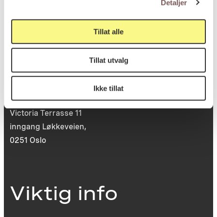
Detaljer
post@koro.no
22 99 11 99
Tillat alle
Tillat utvalg
Besøksadresse
Ikke tillat
Victoria Terrasse 11
inngang Løkkeveien,
0251 Oslo
Viktig info