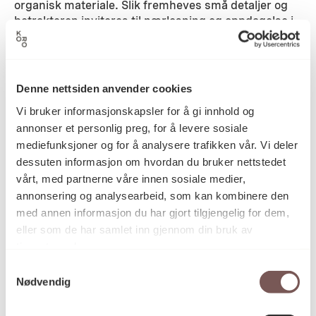
organisk materiale. Slik fremheves små detaljer og
betrakteren inviteres til nærlesning og oppdagelse i
flate. Utgangspunkt er de fire himmelretningene og
årstidene. «A New Beginning – Wisdom of the
North» representerer vindretningen nord og
vinteren med vannet og luftens element og viser et
Denne nettsiden anvender cookies
landskap fra Island hvor en isbre oppløses i en
Vi bruker informasjonskapsler for å gi innhold og
vulkansk innsjø av svart grus. «Conversations in the
annonser et personlig preg, for å levere sosiale
Undergrowth – Wisdom of the East and South»
representerer vindretningen øst og syd, våren og
mediefunksjoner og for å analysere trafikken vår. Vi deler
sommeren med jordens element, og viser et
dessuten informasjon om hvordan du bruker nettstedet
landskap fra Andesfjellene på grensen mellom Chile
vårt, med partnerne våre innen sosiale medier,
og Argentina. «The Conference of Birds – Wisdom of
annonsering og analysearbeid, som kan kombinere den
the West» representerer vindretningen vest og
med annen informasjon du har gjort tilgjengelig for dem,
høsten med ildens element, og viser et vulkansk
eller som de har samlet inn gjennom din bruk av
landskap fra Island hvor en isbre smelter.
tjenestene deres.
Detaljer
Samtykkevalg
Nødvendig