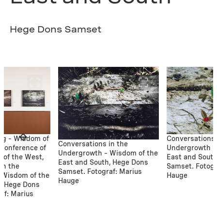
Hege Dons Samset
ng – Wisdom of
Conversations 
Conversations in the
 Conference of
Undergrowth –
Undergrowth – Wisdom of the
 of the West,
East and Sout
East and South, Hege Dons
in the
Samset. Fotogr
Samset. Fotograf: Marius
 Wisdom of the
Hauge
Hauge
h, Hege Dons
af: Marius