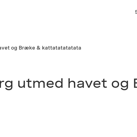
avet og Bræke & kattatatatatata
erg utmed havet og