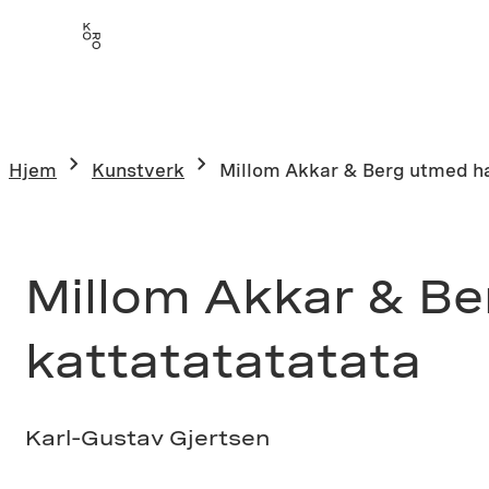
Hopp
til
innhold
Hjem
Kunstverk
Millom Akkar & Berg utmed h
Millom Akkar & B
kattatatatatata
Karl-Gustav Gjertsen