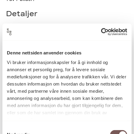
Detaljer
2014
Datering
Denne nettsiden anvender cookies
Marte Aas
Kunstnere
Vi bruker informasjonskapsler for å gi innhold og
Hanne Tyrmi
annonser et personlig preg, for å levere sosiale
mediefunksjoner og for å analysere trafikken vår. Vi deler
dessuten informasjon om hvordan du bruker nettstedet
vårt, med partnerne våre innen sosiale medier,
Fotografi
Kategori
annonsering og analysearbeid, som kan kombinere den
med annen informasjon du har gjort tilgjengelig for dem,
eller som de har samlet inn gjennom din bruk av
Inkjet print på fotopapir
Teknikk og
tjenestene deres.
materiale
Samtykkevalg