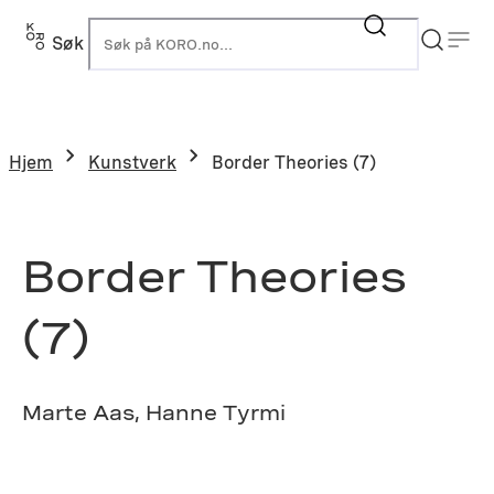
Hopp
til
Søk
K
innhold
Hjem
Kunstverk
Border Theories (7)
Border Theories
(7)
Marte Aas, Hanne Tyrmi