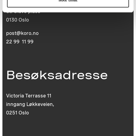
Postboks 6994
St. Olavs plass
0130 Oslo
post@koro.no
22 99 11 99
Besøksadresse
Victoria Terrasse 11
inngang Løkkeveien,
0251 Oslo