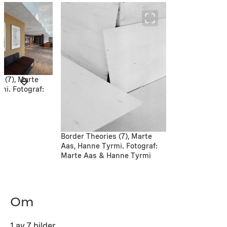
 (7), Marte
mi. Fotograf:
Border Theories (7), Marte
Aas, Hanne Tyrmi. Fotograf:
Marte Aas & Hanne Tyrmi
Om
1 av 7 bilder.