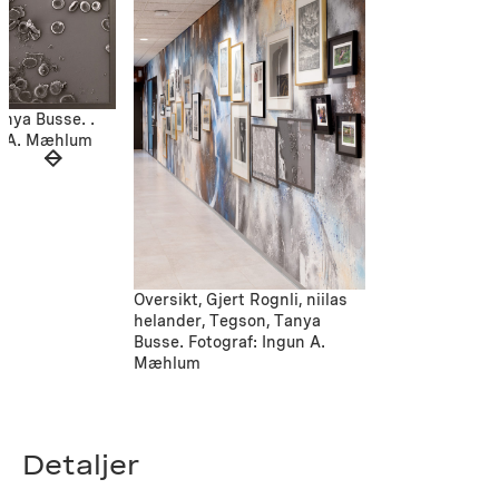
anya Busse. .
un A. Mæhlum
Oversikt, Gjert Rognli, niilas
helander, Tegson, Tanya
Busse. Fotograf: Ingun A.
Mæhlum
Detaljer