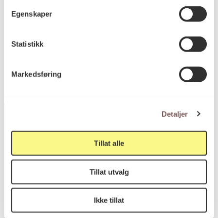
Høyde: 50cm
Egenskaper
KORO.007812
Reference
Statistikk
Markedsføring
Detaljer
Tillat alle
Postadresse
Tillat utvalg
Postboks 6994
Ikke tillat
St. Olavs plass
0130 Oslo