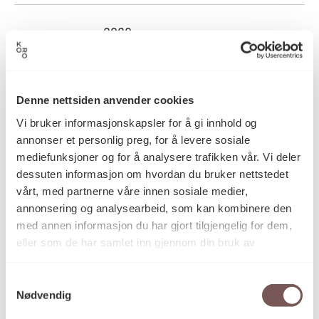
2020
Datering
Tanya Busse
Kunstner
Denne nettsiden anvender cookies
Vi bruker informasjonskapsler for å gi innhold og
annonser et personlig preg, for å levere sosiale
Digital foto, Fotografi, Ink-jet/blekk
Kategori
mediefunksjoner og for å analysere trafikken vår. Vi deler
print
dessuten informasjon om hvordan du bruker nettstedet
vårt, med partnerne våre innen sosiale medier,
annonsering og analysearbeid, som kan kombinere den
Skanning elektronmikrospkop på
Teknikk og
med annen informasjon du har gjort tilgjengelig for dem,
materiale
inkjet papir
eller som de har samlet inn gjennom din bruk av
tjenestene deres.
Samtykkevalg
Mål
Nødvendig
Bredde: 75cm