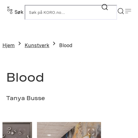
Hopp
til
Søk
K
innhold
Hjem
Kunstverk
Blood
Blood
Tanya Busse