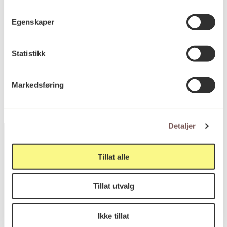
Høyde: 458cm
Bredde: 223cm
Egenskaper
Statistikk
KORO.000719
Reference
Markedsføring
Detaljer
Tillat alle
Postadresse
Tillat utvalg
Postboks 6994
Ikke tillat
St. Olavs plass