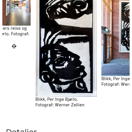
tners reise og
jørlo. Fotograf:
Blikk, Per Inge 
Fotograf: Wern
Blikk, Per Inge Bjørlo.
Fotograf: Werner Zellien
Detaljer