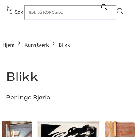
Hopp
til
Søk
K
innhold
Hjem
Kunstverk
Blikk
Blikk
Per Inge Bjørlo