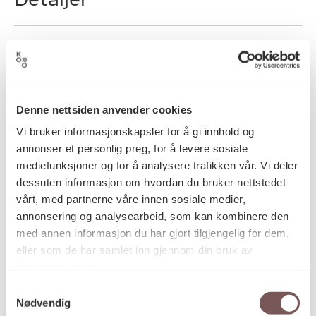
1984
Datering
Denne nettsiden anvender cookies
Per Inge Bjørlo
Kunstner
Vi bruker informasjonskapsler for å gi innhold og
annonser et personlig preg, for å levere sosiale
mediefunksjoner og for å analysere trafikken vår. Vi deler
Grafikk, Linoleumssnitt
Kategori
dessuten informasjon om hvordan du bruker nettstedet
vårt, med partnerne våre innen sosiale medier,
annonsering og analysearbeid, som kan kombinere den
Linoleumsnitt på japanpapir
Teknikk og
med annen informasjon du har gjort tilgjengelig for dem,
materiale
eller som de har samlet inn gjennom din bruk av
tjenestene deres.
Samtykkevalg
Mål
Nødvendig
Opplag: E.T.