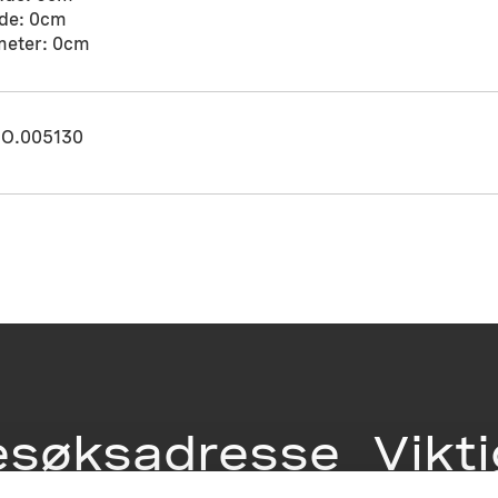
de: 0cm
meter: 0cm
O.005130
esøksadresse
Vikt