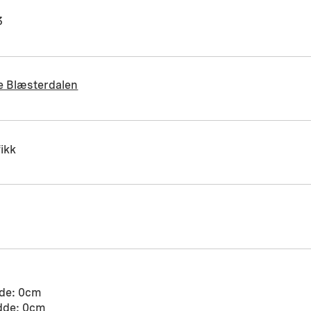
3
e Blæsterdalen
ikk
de: 0cm
dde: 0cm