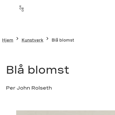
Hopp
til
innhold
Hjem
Kunstverk
Blå blomst
Blå blomst
Per John Rolseth