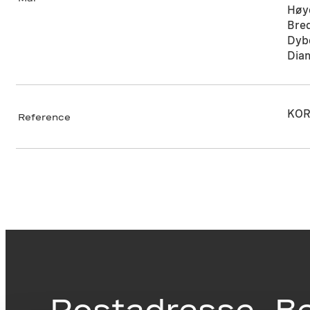
Høy
Bre
Dyb
Dia
KOR
Reference
Postadresse
B