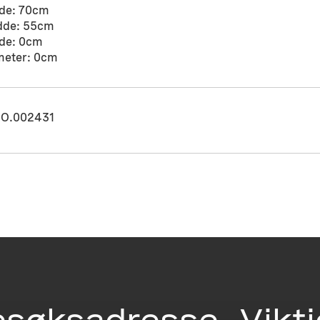
de: 70cm
dde: 55cm
de: 0cm
meter: 0cm
O.002431
esøksadresse
Vikt