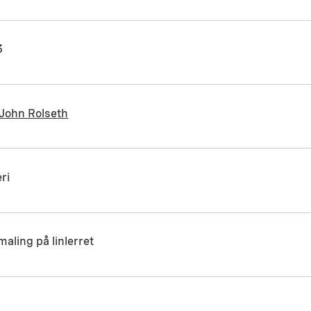
3
 John Rolseth
ri
maling på linlerret