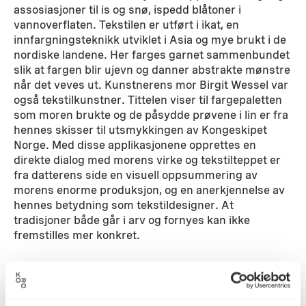
assosiasjoner til is og snø, ispedd blåtoner i
vannoverflaten. Tekstilen er utført i ikat, en
innfargningsteknikk utviklet i Asia og mye brukt i de
nordiske landene. Her farges garnet sammenbundet
slik at fargen blir ujevn og danner abstrakte mønstre
når det veves ut. Kunstnerens mor Birgit Wessel var
også tekstilkunstner. Tittelen viser til fargepaletten
som moren brukte og de påsydde prøvene i lin er fra
hennes skisser til utsmykkingen av Kongeskipet
Norge. Med disse applikasjonene opprettes en
direkte dialog med morens virke og tekstilteppet er
fra datterens side en visuell oppsummering av
morens enorme produksjon, og en anerkjennelse av
hennes betydning som tekstildesigner. At
tradisjoner både går i arv og fornyes kan ikke
fremstilles mer konkret.
Detaljer