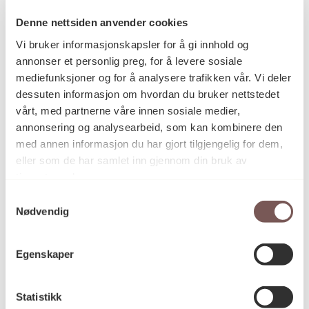
2009
Datering
Denne nettsiden anvender cookies
Vi bruker informasjonskapsler for å gi innhold og
annonser et personlig preg, for å levere sosiale
Carin Wessel
Kunstner
mediefunksjoner og for å analysere trafikken vår. Vi deler
dessuten informasjon om hvordan du bruker nettstedet
vårt, med partnerne våre innen sosiale medier,
Billedvev, Ikat, Kunsthåndverk,
annonsering og analysearbeid, som kan kombinere den
Kategori
Tekstil, Veggteppe
med annen informasjon du har gjort tilgjengelig for dem,
eller som de har samlet inn gjennom din bruk av
tjenestene deres.
Ikatvev i ull og silke
Samtykkevalg
Teknikk og
materiale
Nødvendig
Egenskaper
Mål
Bredde: 190cm
Høyde: 220cm
Statistikk