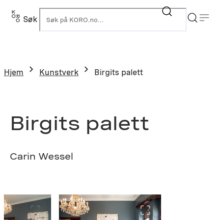
Hopp
til
Søk
K
innhold
Hjem
Kunstverk
Birgits palett
Birgits palett
Carin Wessel