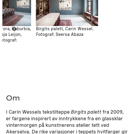
rora, Suburbia,
Birgits palett, Carin Wessel.
Kaja Leijon,
Fotograf: Seersa Abaza
Fotograf:
Om
I Carin Wessels tekstilteppe
Birgits palett
fra 2009,
er fargene inspirert av inntrykkene fra en glassklar
vintermorgen på kunstnerens atelier tett ved
Akerselva. De rike variasjoner i teppets hvitfarger gir