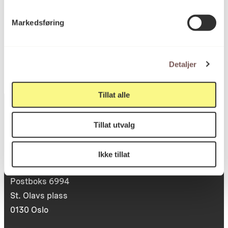
Markedsføring
KORO.007779
Reference
Detaljer
Tillat alle
Tillat utvalg
Postadresse
Ikke tillat
Postboks 6994
St. Olavs plass
0130 Oslo