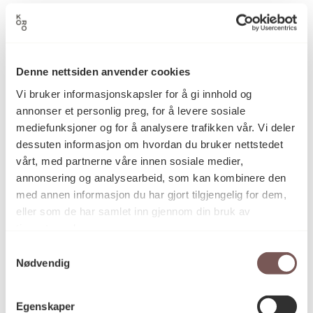
Knut Skaun Sveen
Kunstner
Denne nettsiden anvender cookies
Grafikk
Kategori
Vi bruker informasjonskapsler for å gi innhold og
annonser et personlig preg, for å levere sosiale
mediefunksjoner og for å analysere trafikken vår. Vi deler
–
Teknikk og
dessuten informasjon om hvordan du bruker nettstedet
materiale
vårt, med partnerne våre innen sosiale medier,
annonsering og analysearbeid, som kan kombinere den
med annen informasjon du har gjort tilgjengelig for dem,
Mål
eller som de har samlet inn gjennom din bruk av
Høyde: 26cm
tjenestene deres.
Bredde: 29cm
Samtykkevalg
Diameter: 0cm
Nødvendig
Dybde: 0cm
Egenskaper