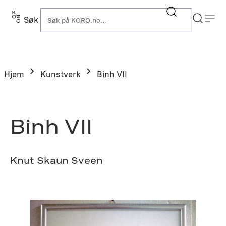
Hopp
til
Søk
K
innhold
Hjem
Kunstverk
Binh VII
Binh VII
Knut Skaun Sveen