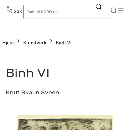
Hopp
til
Søk
K
innhold
Hjem
Kunstverk
Binh VI
Binh VI
Knut Skaun Sveen