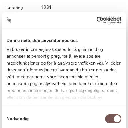
1991
Datering
Knut Skaun Sveen
Kunstner
Denne nettsiden anvender cookies
Vi bruker informasjonskapsler for å gi innhold og
Grafikk
Kategori
annonser et personlig preg, for å levere sosiale
mediefunksjoner og for å analysere trafikken vår. Vi deler
dessuten informasjon om hvordan du bruker nettstedet
vårt, med partnerne våre innen sosiale medier,
–
Teknikk og
materiale
annonsering og analysearbeid, som kan kombinere den
med annen informasjon du har gjort tilgjengelig for dem,
eller som de har samlet inn gjennom din bruk av
tjenestene deres.
Mål
Diameter: 0cm
Samtykkevalg
Dybde: 0cm
Nødvendig
Bredde: 67cm