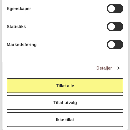
Høyde: 70cm
Egenskaper
KORO.001028
Reference
Statistikk
Markedsføring
Detaljer
Tillat alle
Postadresse
Tillat utvalg
Postboks 6994
Ikke tillat
St. Olavs plass
0130 Oslo