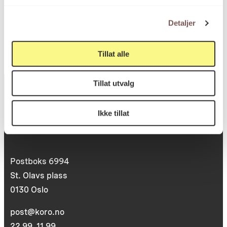
KORO.005878
Reference
Detaljer
Tillat alle
Tillat utvalg
Ikke tillat
Postadresse
Postboks 6994
St. Olavs plass
0130 Oslo
post@koro.no
22 99 11 99