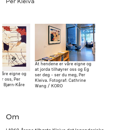
Per Kleiva
At hendene er våre eigne og
at jorda tilhøyrer oss og Eg
våre eigne og
ser deg – ser du meg, Per
er oss, Per
Kleiva. Fotograf: Cathrine
f: Bjørn-Kåre
Wang / KORO
Om