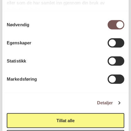
eller som de har samlet inn gjennom din bruk av
Blyanttegning, Gouache, Tegning
Kategori
tjenestene deres.
Samtykkevalg
Nødvendig
Blyant og gouache på papir
Teknikk og
materiale
Egenskaper
Mål
Statistikk
Høyde: 90cm
Bredde: 88cm
Markedsføring
KORO.006468
Reference
Detaljer
Tillat alle