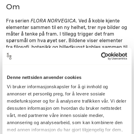
Om
Fra serien
FLORA NORVEGICA
. Ved å koble kjente
elementer sammen til en ny helhet, trer nye bilder og
måter å tenke på fram. I tillegg trigger det fram
spørsmål om hva øyet ser. Bildene viser elementer
fra filosofi, botanikk og billedkunst kobles sammen til
en ny helhet.
Detaljer
Denne nettsiden anvender cookies
Vi bruker informasjonskapsler for å gi innhold og
2008
Datering
annonser et personlig preg, for å levere sosiale
mediefunksjoner og for å analysere trafikken vår. Vi deler
dessuten informasjon om hvordan du bruker nettstedet
Maja Nilsen
vårt, med partnerne våre innen sosiale medier,
Kunstner
annonsering og analysearbeid, som kan kombinere den
med annen informasjon du har gjort tilgjengelig for dem,