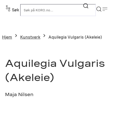
Hopp
til
Søk
K
innhold
Hjem
Kunstverk
Aquilegia Vulgaris (Akeleie)
Aquilegia Vulgaris
(Akeleie)
Maja Nilsen